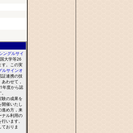
シングルサイ
国大学等
26
ます
。
この実
グルサインオ
認証連携の技
，
あわせて
，
1
年度から認
す
。
実験の成果
を
を
開催いたし
の進め方
，
来
ーナル
利用の
を
行います
。
しておりま