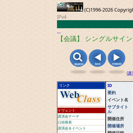
(C)1996-2026 Copyrig
IPv4
…
【会議】 シングルサイ
·
講
ID
リンク
要約
イベント名
サブタイト
イヴェント
ル
講演会テーマ
開催住所
口頭発表
開催場所
講演会＆イベント
開催日時