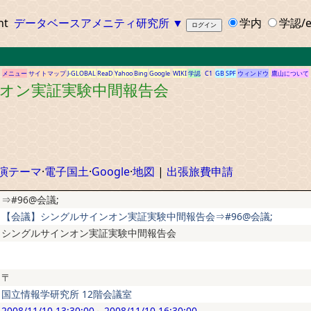
ht
データベースアメニティ研究所
▼
学内
学認/e
メニュー
サイトマップ
J-GLOBAL
ReaD
Yahoo
Bing
Google
WIKI
学認
C1
GB
SPF
ウィンドウ
鷹山について
ンオン実証実験中間報告会
演テーマ
·
電子国土
·
Google
·
地図
|
出張旅費申請
⇒#96@会議;
【会議】シングルサインオン実証実験中間報告会⇒#96@会議;
シングルサインオン実証実験中間報告会
〒
国立情報学研究所 12階会議室
2008/11/10 13:30:00
～
2008/11/10 16:30:00