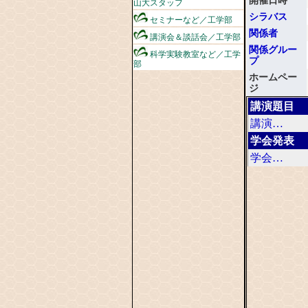
山大スタッフ
シラバス
セミナーなど／工学部
関係者
講演会＆談話会／工学部
関係グルー
科学実験教室など／工学
プ
部
ホームペー
ジ
講演題目
講演…
学会発表
学会…