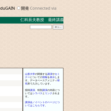
duGAIN
開発
Connected via
仁科辰夫教授 最終講義 ２０２３．３．１７ 米
山形大学
の関係する
講演
や
セミ
ナー
に
ついての
情報
を
表示
しま
す
。
データベースアメニティ
研
究
所で入力しています
。
招待
講演
、
特別
講演
の内容につ
いては
シラバス
と
リンク
されま
す
。
講演会／イベントのページにつ
いてはこちらです。