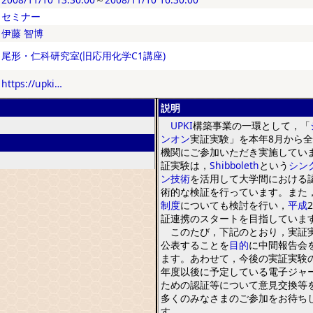
セミナー
伊藤 智博
尾形・仁科研究室(旧応用化学C1講座)
https://upki…
説明
UPKI
構築事業の
一
環として
，
「
ンオン
実証実験
」
を
本年
8
月から全
機関にご
参
加いただき実施してい
証実験は
，
Shibboleth
という
シン
ン
技術
を
活用して大学間における
術的な検証
を
行っています
。
また
制度
についても検討
を
行い
，
平成
2
証連携の
スタート
を
目指していま
このたび
，
下記のとおり
，
実証
公表すること
を
目的
に中間報告会
ます
。
あわせて
，
今後の実証実験
年度以後に予定している電子
ジャ
ための認証等について意見交換等
多くのみなさまのご
参
加
を
お待ち
す
。