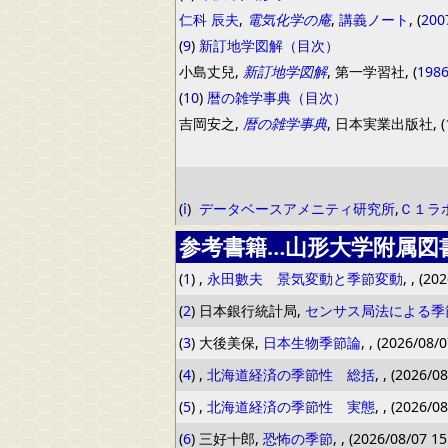
仁科 辰夫
,
電気化学の庵
,
講義ノート
, (
200
(
9
)
新訂地学図解（目次）
小島丈兒,
新訂地学図解
, 第一学習社, (
198
(
10
)
暦の雑学事典（目次）
吉岡安之,
暦の雑学事典
, 日本実業出版社, (
(
ⅰ
)
データベースアメニティ研究所
,
Ｃ１ラ
参考書籍…山形大学附属図
(
1
) ,
永田數夫 景気変動と季節変動
, , (20
(
2
) 日本銀行統計局,
センサス局法による季
(
3
) 大後美保,
日本生物季節論
, , (2026/08/
(
4
) ,
北海道経済の季節性 総括
, , (2026/0
(
5
) ,
北海道経済の季節性 実態
, , (2026/0
(
6
) 三好十郎,
恐怖の季節
, , (2026/08/07 15