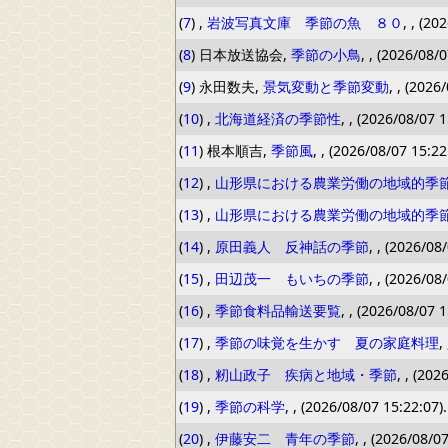
(
7
) ,
岩波写真文庫 季節の魚 ８０
, , (20
(
8
) 日本放送協会,
季節の小鳥
, , (2026/08/
(
9
) 永田数夫,
景気変動と季節変動
, , (2026
(
10
) ,
北海道経済の季節性
, , (2026/08/07 1
(
11
) 根本順吉,
季節風
, , (2026/08/07 15:22
(
12
) ,
山形県における農業労働の地域的季
(
13
) ,
山形県における農業労働の地域的季
(
14
) ,
原田義人 反神話の季節
, , (2026/08
(
15
) ,
田辺茂一 もいちの季節
, , (2026/08
(
16
) ,
季節食料品輸送要覧
, , (2026/08/07 1
(
17
) ,
季節の味覚を生かす 夏の家庭料理
,
(
18
) ,
籾山政子 疾病と地域・季節
, , (202
(
19
) ,
季節の科学
, , (2026/08/07 15:22:07).
(
20
) ,
伊藤安二 青年の季節
, , (2026/08/0