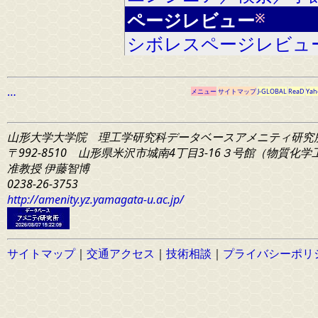
ページレビュー
※
シボレスページレビュ
…
メニュー
サイトマップ
J-GLOBAL
ReaD
Yah
山形大学大学院 理工学研究科
データベースアメニティ研究
〒992-8510 山形県米沢市城南4丁目3-16
３号館（物質化学工学
准教授 伊藤智博
0238-26-3753
http://amenity.yz.yamagata-u.ac.jp/
サイトマップ
｜
交通アクセス
｜
技術相談
｜
プライバシーポリ