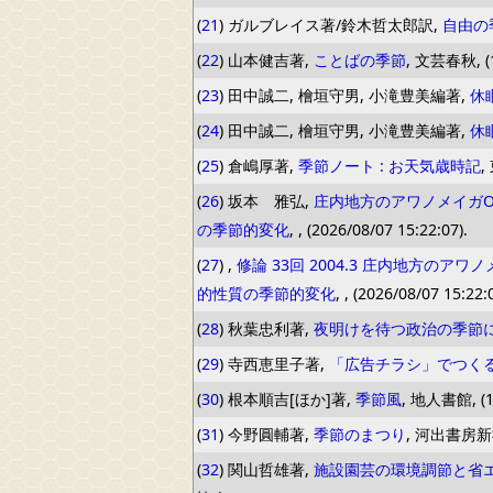
(
21
) ガルブレイス著/鈴木哲太郎訳,
自由の
(
22
) 山本健吉著,
ことばの季節
, 文芸春秋, (1
(
23
) 田中誠二, 檜垣守男, 小滝豊美編著,
休
(
24
) 田中誠二, 檜垣守男, 小滝豊美編著,
休
(
25
) 倉嶋厚著,
季節ノート : お天気歳時記
,
(
26
) 坂本 雅弘,
庄内地方のアワノメイガOst
の季節的変化
, , (2026/08/07 15:22:07).
(
27
) ,
修論 33回 2004.3 庄内地方のアワノメ
的性質の季節的変化
, , (2026/08/07 15:22:
(
28
) 秋葉忠利著,
夜明けを待つ政治の季節に
(
29
) 寺西恵里子著,
「広告チラシ」でつく
(
30
) 根本順吉[ほか]著,
季節風
, 地人書館, (1
(
31
) 今野圓輔著,
季節のまつり
, 河出書房新社,
(
32
) 関山哲雄著,
施設園芸の環境調節と省エ