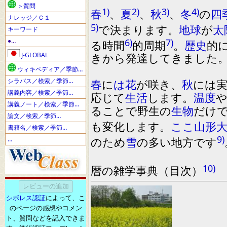
＞質問
1)
2)
3)
4)
春
、
夏
、
秋
、
冬
の
四
ナレッジ／Ｃ１
5)
で
決まります
。
地球
が
太
キーワード
●…
6)
7)
る時間
的周期
。
歴史
的
J-GLOBAL
きから発達してきました
ウィキペディア／季節…
シラバス／検索／季節…
春
に
は
花
が
咲き
、
秋
に
は
講義内容／検索／季節…
応じて
生活
します
。
温度
講義ノート／検索／季節…
ることで野生の
生物
だけ
論文／検索／季節…
も変化します
。
ここ
山形
書籍名／検索／季節…
9)
の
ため
雪
の
多い地方です
…
10)
暦の雑学事典
（
目次
）
シボレス認証
によって、こ
のページの感想やコメン
ト、質問などを記入できま