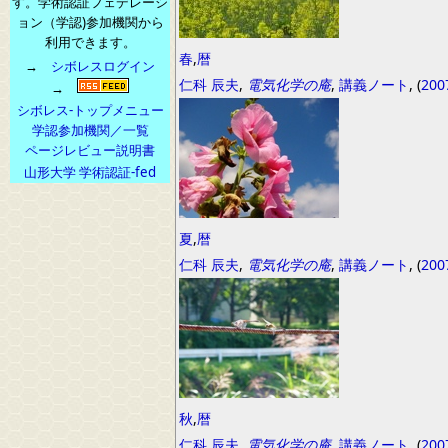
す。学術認証フェデレーシ
ョン（学認)参加機関から
利用できます。
春
,
暦
→
シボレスログイン
仁科 辰夫
,
電気化学の庵
,
講義ノート
, (
200
→
シボレス-トップメニュー
学認参加機関／一覧
ページレビュー説明書
山形大学 学術認証-fed
夏
,
暦
仁科 辰夫
,
電気化学の庵
,
講義ノート
, (
200
秋
,
暦
仁科 辰夫
,
電気化学の庵
,
講義ノート
, (
200