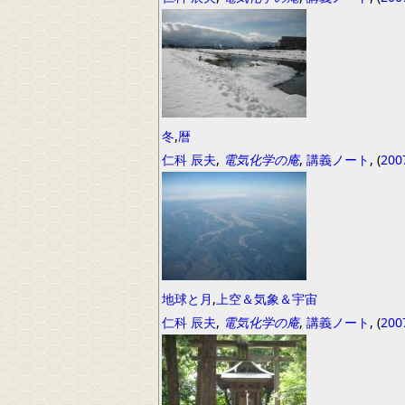
冬
,
暦
仁科 辰夫
,
電気化学の庵
,
講義ノート
, (
200
地球と月
,
上空＆気象＆宇宙
仁科 辰夫
,
電気化学の庵
,
講義ノート
, (
200