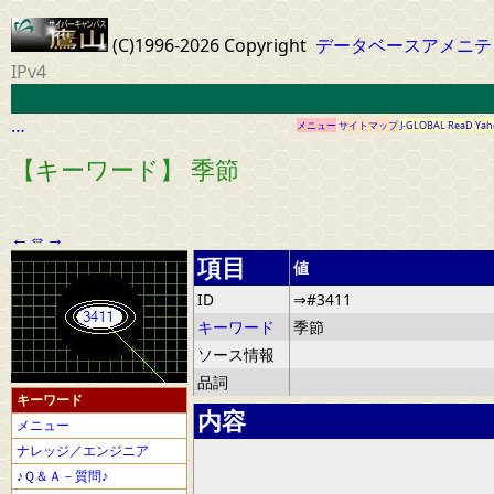
(C)1996-2026 Copyright
データベースアメニテ
IPv4
…
メニュー
サイトマップ
J-GLOBAL
ReaD
Yah
【キーワード】 季節
←
⇔
→
項目
値
ID
⇒#3411
キーワード
季節
ソース情報
品詞
キーワード
内容
メニュー
ナレッジ／エンジニア
♪Ｑ＆Ａ－質問♪