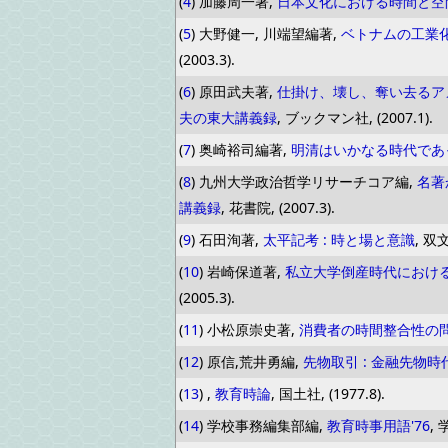
(
4
) 加藤周一著,
日本文化における時間と空
(
5
) 大野健一, 川端望編著,
ベトナムの工業化
(2003.3).
(
6
) 原田武夫著,
仕掛け、壊し、奪い去るアメ
夫の東大講義録
, ブックマン社, (2007.1).
(
7
) 奥崎裕司編著,
明清はいかなる時代であっ
(
8
) 九州大学政治哲学リサーチコア編,
名著
講義録
, 花書院, (2007.3).
(
9
) 石田洵著,
太平記考 : 時と場と意識
, 双文
(
10
) 岩崎保道著,
私立大学倒産時代におけ
(2005.3).
(
11
) 小松原崇史著,
消費者の時間整合性の
(
12
) 原信,荒井勇編,
先物取引 : 金融先物
(
13
) ,
教育時論
, 国土社, (1977.8).
(
14
) 学校事務編集部編,
教育時事用語'76
, 