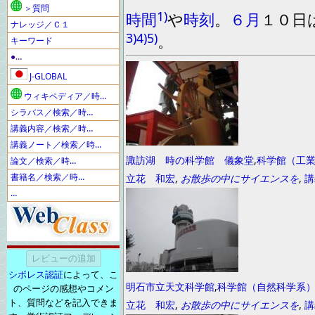
＞質問
1)
時間
や
時刻
。
６月
１０
日
ナレッジ／Ｃ１
3)
4)
5)
。
キーワード
●…
J-GLOBAL
ウィキペディア／時…
シラバス／検索／時…
講義内容／検索／時…
講義ノート／検索／時…
諏訪湖 時の科学館 儀象堂
,
科学館（工
論文／検索／時…
書籍名／検索／時…
立花 和宏
,
お散歩の中にサイエンスを
,
講
…
シボレス認証
によって、こ
明石市立天文科学館
,
科学館（自然科学系
のページの感想やコメン
ト、質問などを記入できま
立花 和宏
,
お散歩の中にサイエンスを
,
講