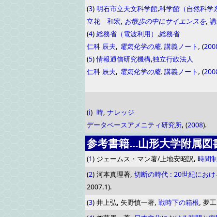
(
3
)
明石市立天文科学館
,
科学館（自然科学
立花 和宏
,
お散歩の中にサイエンスを
,
講
(
4
)
総務省（電波利用）
,
総務省
仁科 辰夫
,
電気化学の庵
,
講義ノート
, (
200
(
5
)
情報通信研究機構
,
独立行政法人
仁科 辰夫
,
電気化学の庵
,
講義ノート
, (
200
(
ⅰ
)
時
,
ナレッジ
データベースアメニティ研究所
, (
2008
).
参考書籍…山形大学附属図
(
1
) ジェームス・マン著/上地安昭訳,
時間
(
2
) 河本真理著,
切断の時代 : 20世紀に
2007.1).
(
3
) 井上弘, 矢野慎一著,
戦時下の箱根
, 夢工房