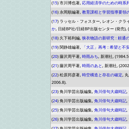
(
15
) 市川博也著,
応用経済学のための時系
(
16
) 永岡順編著,
教育課程と学習指導要領の
(
17
) ラッセル・フォスター, レオン・クラ
か
, 日経BP社/日経BP出版センター (発売), (, 2
(
18
) 久下裕利編,
狭衣物語の新研究 : 頼通
(
19
) 関静雄編著,
「大正」再考 : 希望と不
(
20
) 藤沢周平著,
時雨みち
, 新潮社, (1984.5)
(
21
) 藤沢周平著,
時雨のあと
, 新潮社, (2002.
(
22
) 松原邦彦著,
時空構造と存在の確定
, 
2006.8).
(
23
) 角川学芸出版編集,
角川俳句大歳時記
,
(
24
) 角川学芸出版編集,
角川俳句大歳時記
,
(
25
) 角川学芸出版編集,
角川俳句大歳時記
,
(
26
) 角川学芸出版編集,
角川俳句大歳時記
,
(
27
) 角川学芸出版編集,
角川俳句大歳時記
,