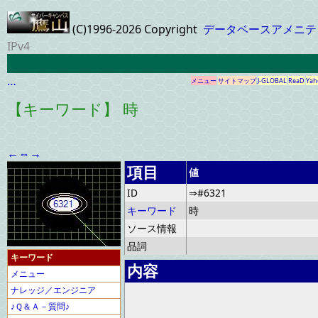
(C)1996-2026 Copyright
データベースアメニテ
IPv4
…
メニュー
サイトマップ
J-GLOBAL
ReaD
Yah
【キーワード】 時
←
⇔
→
項目
値
ID
⇒#6321
キーワード
時
ソース情報
品詞
キーワード
内容
メニュー
ナレッジ／エンジニア
♪Ｑ＆Ａ－質問♪