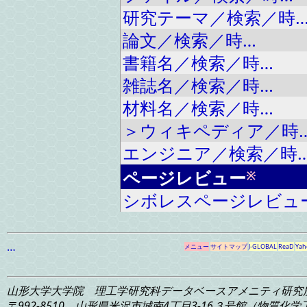
研究テーマ／検索／時
論文／検索／時…
書籍名／検索／時…
雑誌名／検索／時…
材料名／検索／時…
＞ウィキペディア／時
エンジニア／検索／時
ページレビュー
※
シボレスページレビュ
…
メニュー
サイトマップ
J-GLOBAL
ReaD
Yah
山形大学大学院 理工学研究科
データベースアメニティ研究
〒992-8510 山形県米沢市城南4丁目3-16
３号館（物質化学工学