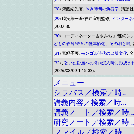
(
28
) 齋藤紀先著,
休み時間の免疫学
, 講談社, 
(
29
) 時実象一著/神戸宣明監修,
インターネ
(2002.3).
(
30
) コーディネーター吉永みち子/連続シ
どもの教育/教育の低年齢化、その明と暗
,
(
31
) 宮紀子著,
モンゴル時代の出版文化
, 
(
32
) ,
乾いた砂層への降雨浸入時に形成さ
(2026/08/09 1:15:03).
メニュー
シラバス／検索／時…
講義内容／検索／時…
講義ノート／検索／時
研究ノート／検索／時
ファイル／検索／時…