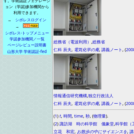
す。学術認証フェデレーシ
ョン（学認)参加機関から
利用できます。
→
シボレスログイン
→
シボレス-トップメニュー
学認参加機関／一覧
総務省（電波利用）
,
総務省
ページレビュー説明書
仁科 辰夫
,
電気化学の庵
,
講義ノート
, (
200
山形大学 学術認証-fed
情報通信研究機構
,
独立行政法人
仁科 辰夫
,
電気化学の庵
,
講義ノート
, (
200
(
1
)
t
,
時間
,
time
,
秒
, (
物理量
).
(
2
)
諏訪湖 時の科学館 儀象堂
,
科学館（
立花 和宏
,
お散歩の中にサイエンスを
,
講