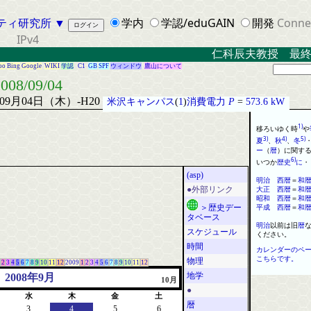
ティ研究所
▼
学内
学認/eduGAIN
開発
Conne
IPv4
仁科辰夫教授 最終講義
oo
Bing
Google
WIKI
学認
C1
GB
SPF
ウィンドウ
鷹山について
008/09/04
年09月04日（木）-H20
米沢キャンパス
(
1
)
消費電力
P
=
573.6 kW
1)
移ろいゆく時
や
3)
4)
5)
夏
、
秋
、
冬
ー
（
暦
）
に
関す
6)
いつか
歴史
に
・
(asp)
明治
西
暦
＝
和
大正
西
暦
＝
和
●外部リンク
昭和
西
暦
＝
和
平成
西
暦
＝
和
＞歴史デー
タベース
明治
以前は旧
暦
スケジュール
ください
。
時間
カレンダーのペ
こちらです。
物理
2
3
4
5
6
7
8
9
10
11
12
2009
1
2
3
4
5
6
7
8
9
10
11
12
地学
2008年9月
10月
●
水
木
金
土
暦
3
4
5
6