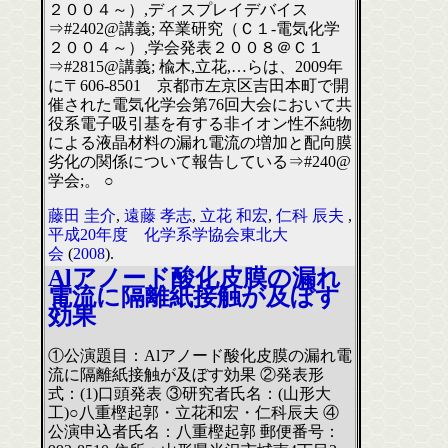
２００４～）,ディスプレイデバイス
⇒#2402@講義; 卒業研究（Ｃ１-電気化学
２００４～）,学会発表２００８＠Ｃ１
⇒#2815@講義; 楡木,立花,…らは、2009年
に〒606-8501 京都市左京区吉田本町で開
催された電気化学会第76回大会において共
役系電子吸引基を有する非イオン性不純物
による液晶材料の漏れ電流の増加と配向膜
劣化の関係について報告している⇒#240@
学会;。 ○
藤田 圭介
,
遠藤 孝志
,
立花 和宏
,
仁科 辰夫
,
平成20年度 化学系学協会東北大
会
(
2008
).
Alアノード酸化皮膜の漏れ
電流に隔離紙接触が及ぼす
効果
①公演題目：Alアノード酸化皮膜の漏れ電
流に隔離紙接触が及ぼす効果 ②発表形
式：(1)口頭発表 ③研究者氏名：(山形大
工)○八重樫起郭・立花和宏・仁科辰夫 ④
公演申込者氏名：八重樫起郭 郵便番号：