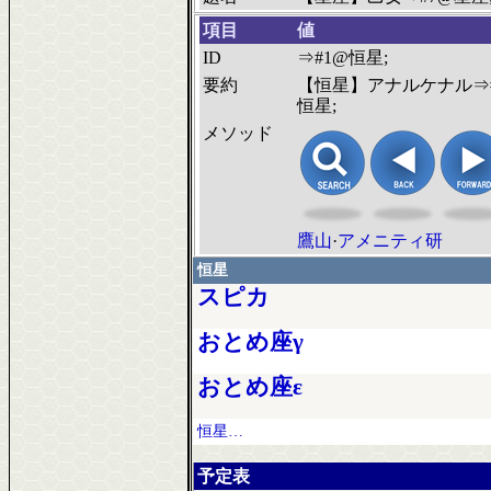
項目
値
ID
⇒#1@恒星;
要約
【恒星】アナルケナル⇒
恒星;
メソッド
鷹山
·
アメニティ研
恒星
スピカ
おとめ座γ
おとめ座ε
恒星…
予定表