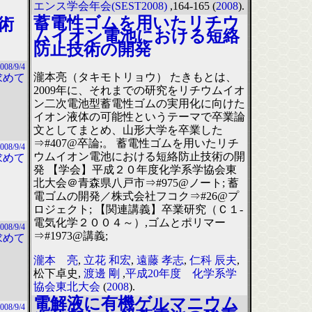
エンス学会年会(SEST2008)
,164-165 (
2008
).
蓄電性ゴムを用いたリチウ
術
ムイオン電池における短絡
防止技術の開発
008/9/4
瀧本亮（タキモトリョウ） たきもとは、
求めて
2009年に、それまでの研究をリチウムイオ
ン二次電池型蓄電性ゴムの実用化に向けた
イオン液体の可能性というテーマで卒業論
文としてまとめ、山形大学を卒業した
⇒#407@卒論;。 蓄電性ゴムを用いたリチ
008/9/4
ウムイオン電池における短絡防止技術の開
求めて
発 【学会】平成２０年度化学系学協会東
北大会＠青森県八戸市⇒#975@ノート; 蓄
電ゴムの開発／株式会社フコク⇒#26@プ
ロジェクト; 【関連講義】卒業研究（Ｃ１-
電気化学２００４～）,ゴムとポリマー
008/9/4
⇒#1973@講義;
求めて
瀧本 亮
,
立花 和宏
,
遠藤 孝志
,
仁科 辰夫
,
松下卓史,
渡邊 剛
,
平成20年度 化学系学
協会東北大会
(
2008
).
電解液に有機ゲルマニウム
008/9/4