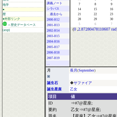
講義ノート
地学
7
8
9
シラバス
●
14
15
16
暦
…過去から
21
22
23
●外部リンク
28
29
30
2000-H12
5
6
7
＞歴史データベース
2001-H13
(
0
,
2.87280478110607 rad
(asp)
2002-H14
2003-H15
2004-H16
2005-H17
2006-H18
2007-H19
…
月
長月
(
September
)
※
誕生石
◆
サファイア
誕生星座
乙女
項目
値
ID
⇒#7@星座;
要約
乙女⇒#7@星座;
題名
【星座】乙女⇒#7@星座