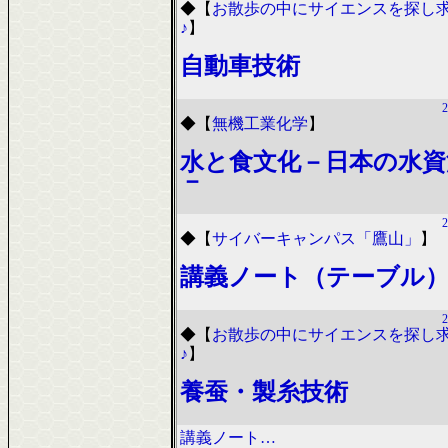
◆
【
お散歩の中にサイエンスを探し
♪
】
自動車技術
2
◆
【
無機工業化学
】
水と食文化－日本の水資
－
2
◆
【
サイバーキャンパス「鷹山」
】
講義ノート（テーブル
2
◆
【
お散歩の中にサイエンスを探し
♪
】
養蚕・製糸技術
講義ノート…