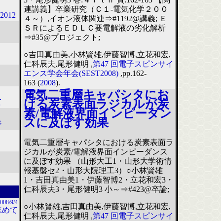
連講義】卒業研究（Ｃ１-電気化学２００
012
４～）,イオン液体関連⇒#1192@講義; Ｅ
ＳＲによるＥＤＬＣ要電解液の劣化解析
⇒#35@プロジェクト;
○吉田真由美,小林賢雄,伊藤智博,立花和宏,
仁科辰夫,尾形健明 ,
第47 回電子スピンサイ
エンス学会年会(SEST2008)
,pp.162-
163 (
2008
).
電気二重層キャパシタにお
ける炭素表面ラジカルが炭
て
素/電解液界面インピーダン
スに及ぼす効果
ジ
電気二重層キャパシタにおける炭素表面ラ
ジカルが炭素/電解液界面インピーダンス
に及ぼす効果 （山形大工1・山形大学術情
報基盤セ2・山形大院理工3）○小林賢雄
1・吉田真由美1・伊藤智博2・立花和宏3・
仁科辰夫3・尾形健明3 小～⇒#423@卒論;
008/9/4
○小林賢雄,吉田真由美,伊藤智博,立花和宏,
求めて
仁科辰夫,尾形健明 ,
第47 回電子スピンサイ