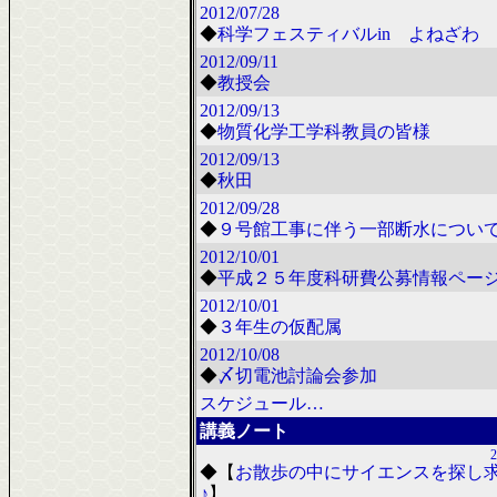
2012/07/28
◆
科学フェスティバルin よねざわ 2
2012/09/11
◆
教授会
2012/09/13
◆
物質化学工学科教員の皆様
2012/09/13
◆
秋田
2012/09/28
◆
９号館工事に伴う一部断水につい
2012/10/01
◆
平成２５年度科研費公募情報ペー
2012/10/01
◆
３年生の仮配属
2012/10/08
◆
〆切電池討論会参加
スケジュール…
講義ノート
2
◆
【
お散歩の中にサイエンスを探し
♪
】