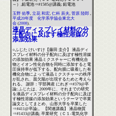
～）,鉛電池⇒#1585@講義; 鉛電池
玉野 佑季
,
立花 和宏
,
仁科 辰夫
,
菅原 陸郎
,
平成20年度 化学系学協会東北大
会
(
2008
).
液晶ディスプレイ材料の分
子配向に及ぼす極性溶媒の
添加効果
○ふじた けいすけ【藤田 圭介】 液晶ディ
スプレイ材料の分子配向に及ぼす極性溶媒
の添加効果 液晶ミクスチャーに有機化合
物とイオン性化合物を同時に添加すると電
圧保持率が低下する。配向膜に吸着した有
機化合物によって液晶ミクスチャーの秩序
が乱され、面欠陥が出現するためと考えら
れる。 謝辞：宇部興産 にれぎ⇒#379@卒
論; ふじたは、2009年に、それまでの研究
を液晶ディスプレイ材料の分子配向に及ぼ
す極性溶媒の添加効果というテーマで卒業
論文としてまとめ、山形大学を卒業した
⇒#411@卒論;。 【関連講義】 液晶物質
⇒#1433@講義; 卒業研究（Ｃ１-電気化学