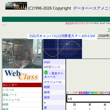
(C)1996-2026 Copyright
データベースアメニ
…
メニュー
サイトマップ
J-GLOBAL
ReaD
Yah
2
2008
小白川キャンパス
(
2
)
消費電力
P
=
410.6 kW
(asp)
●外部リンク
＞歴史デー
タベース
スケジュール
カレンダー
時間
シラバス
物理
□
←
→
2007
1
2
3
4
5
6
7
8
9
10
11
12
2008
1
講義ノート
地学
スケジュール
8月
●
時間
日
月
火
暦
物理
31
1
2