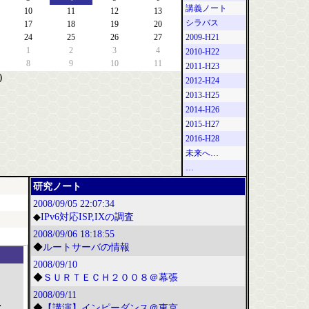
講義ノート
10
11
12
13
シラバス
17
18
19
20
24
25
26
27
2009-H21
1
2
3
4
2010-H22
8
9
10
11
2011-H23
)
2012-H24
2013-H25
2014-H26
2015-H27
2016-H28
未来へ…
…
研究ノート
2008/09/05
22:07:34
◆
IPv6対応ISP,IXの調査
2008/09/06
18:18:55
◆
ルートサーバの情報
2008/09/10
◆
ＳＵＲＴＥＣＨ２００８＠幕張
2008/09/11
;
◆
【講演】インピーダンス＠東京