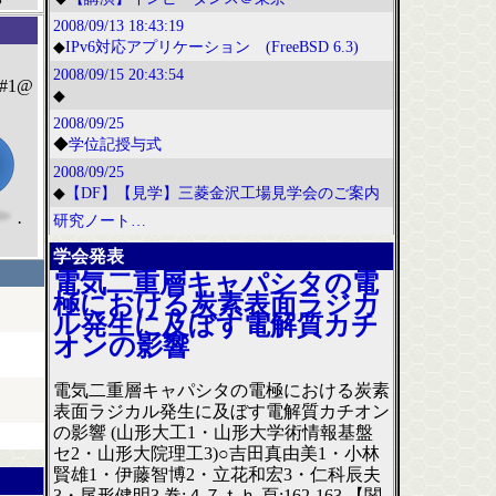
2008/09/13
18:43:19
◆
IPv6対応アプリケーション (FreeBSD 6.3)
2008/09/15
20:43:54
#1@
◆
2008/09/25
◆
学位記授与式
2008/09/25
◆
【DF】【見学】三菱金沢工場見学会のご案内
·
研究ノート…
学会発表
電気二重層キャパシタの電
極における炭素表面ラジカ
ル発生に及ぼす電解質カチ
オンの影響
電気二重層キャパシタの電極における炭素
表面ラジカル発生に及ぼす電解質カチオン
の影響 (山形大工1・山形大学術情報基盤
セ2・山形大院理工3)○吉田真由美1・小林
賢雄1・伊藤智博2・立花和宏3・仁科辰夫
3・尾形健明3 巻:４７ｔｈ 頁:162-163 【関