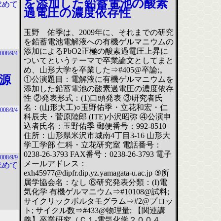
を添加した鉛蓄電池の酸素
求めて
過電圧の濃度依存性
玉野 佑季は、2009年に、それまでの研究
を鉛蓄電池電解液への有機ゲルマニウムの
添加によるPbO2正極の酸素過電圧上昇に
008/9/4
ついてというテーマで卒業論文としてまと
め、山形大学を卒業した⇒#405@卒論;。
源
①公演題目：電解液に有機ゲルマニウムを
添加した鉛蓄電池の酸素過電圧の濃度依存
性 ②発表形式：(1)口頭発表 ③研究者氏
名：(山形大工)○玉野佑季・立花和宏・仁
008/9/4
科辰夫・菅原陸郎 (ITE)小沢昭弥 ④公演申
込者氏名：玉野佑季 郵便番号：992-8510
）
住所：山形県米沢市城南4丁目3-16 山形大
学工学部 仁科・立花研究室 電話番号：
0238-26-3793 FAX番号：0238-26-3793 電子
008/9/9
メールアドレス：
求めて
exh45977@dipfr.dip.yz.yamagata-u.ac.jp ⑤所
属学協会名：なし ⑥研究発表分類：(I)電
気化学 有機ゲルマニウム⇒#10108@試料;
サイクリックボルタモグラム⇒#2@プロッ
ト; サイクル数⇒#433@物理量; 【関連講
義】卒業研究（Ｃ１-電気化学２００４