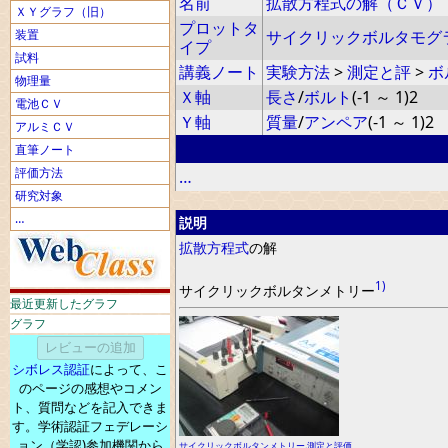
名前
拡散方程式の解（ＣＶ）
ＸＹグラフ（旧）
プロットタ
装置
サイクリックボルタモグ
イプ
試料
講義ノート
実験方法
>
測定と評
>
ボ
物理量
Ｘ軸
長さ
/
ボルト
(-1 ～ 1)2
電池ＣＶ
Ｙ軸
質量
/
アンペア
(-1 ～ 1)2
アルミＣＶ
直筆ノート
評価方法
…
研究対象
…
説明
拡散方程式
の
解
1)
サイクリ
ッ
クボルタンメトリー
最近更新したグラフ
グラフ
シボレス認証
によって、こ
のページの感想やコメン
ト、質問などを記入できま
す。学術認証フェデレーシ
ョン（学認)参加機関から
サイクリックボルタンメトリー
,
測定と評価