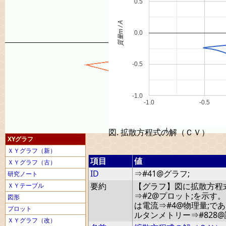
0.5
質量m / A
0.0
-0.5
-1.0
-1.0
-0.5
図. 拡散方程式の解（ＣＶ）
XYグラフ
ＸＹグラフ（新）
項目
値
ＸＹグラフ（古）
ID
⇒#41@グラフ;
研究ノート
要約
【グラフ】図に拡散方程
ＸＹテーブル
⇒#2@プロット;を示す
図形
は電流⇒#4@物理量;で
プロット
ルタンメトリー⇒#828@
ＸＹグラフ（改）