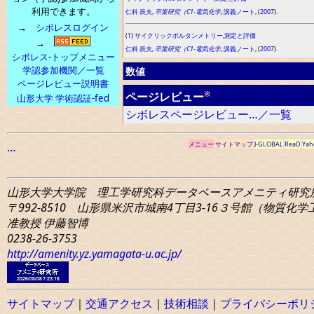
利用できます。
仁科 辰夫
,
卒業研究（C1-電気化学
,
講義ノート
, (
2007
).
→
シボレスログイン
(
1
)
サイクリックボルタンメトリー
,
測定と評価
→
仁科 辰夫
,
卒業研究（C1-電気化学
,
講義ノート
, (
2007
).
シボレス-トップメニュー
学認参加機関／一覧
数値
ページレビュー説明書
※
ページレビュー
山形大学 学術認証-fed
シボレスページレビュー…／一覧
…
メニュー
サイトマップ
J-GLOBAL
ReaD
Yah
山形大学大学院 理工学研究科
データベースアメニティ研究
〒992-8510 山形県米沢市城南4丁目3-16
３号館（物質化学工学
准教授 伊藤智博
0238-26-3753
http://amenity.yz.yamagata-u.ac.jp/
サイトマップ
｜
交通アクセス
｜
技術相談
｜
プライバシーポリ