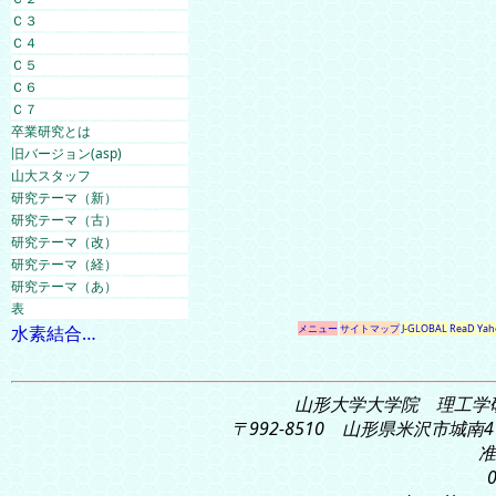
Ｃ３
Ｃ４
Ｃ５
Ｃ６
Ｃ７
卒業研究とは
旧バージョン(asp)
山大スタッフ
研究テーマ（新）
研究テーマ（古）
研究テーマ（改）
研究テーマ（経）
研究テーマ（あ）
表
水素結合…
メニュー
サイトマップ
J-GLOBAL
ReaD
Yah
山形大学大学院 理工学
〒992-8510 山形県米沢市城南4
准