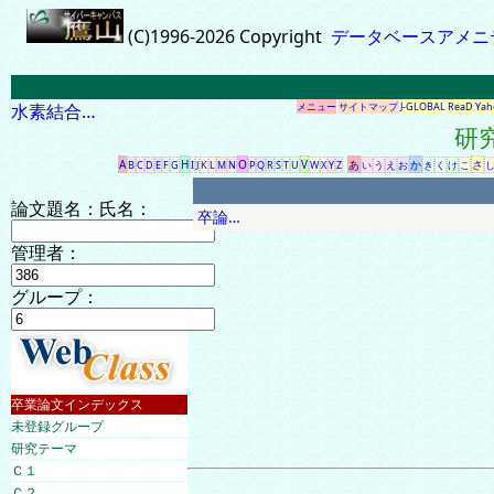
(C)1996-2026 Copyright
データベースアメニ
水素結合…
メニュー
サイトマップ
J-GLOBAL
ReaD
Yah
研
A
H
O
V
あ
か
さ
B
C
D
E
F
G
I
J
K
L
M
N
P
Q
R
S
T
U
W
X
Y
Z
い
う
え
お
き
く
け
こ
論文題名：
氏名：
卒論…
管理者：
グループ：
卒業論文インデックス
未登録グループ
研究テーマ
Ｃ１
Ｃ２