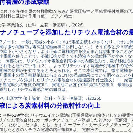
付着層の形成挙動
における各種金属の分極挙動からみた過電圧特性と亜鉛電極付着層の形
属材料に及ぼす作用（仮） ピアノ 粘土
大学 卒業論文（仁科・立花・伊藤研）, (2026).
ナノチューブを添加したリチウム電池合材の
@研究ノート; 一般に電極を小さくすれば電極面積も小さくなり，それに
実は微小電極では電流は電極面積に比例しない．）そうすると少々溶液
位降下が小さくなり，より正確に電極電位を測定または規制すること
小電極を使うことで、溶液抵抗が高くても溶液内の電位降下が小さくな
た 阿部らは、リチウムイオ電池合剤電極中の内部抵抗は，電子移動抵
されると述べている（２）。よってリチウムイオ電池合剤電極中の電子
電極の使用が有効であると考えられる。そこで本研究では、微小電極を
剤電極中の電子移動抵抗に与えるCNTの添加効果について調べることを
ノチューブを添加したリチウム電池合材の最適設計-修士論文） 1 緒言
よる導電助剤の抵抗の増加 4 実電池に及ぼすCNT添加の効果 5 最適設
添加したリチウム電池合材の組成は、
, 山形大学 修士論文（仁科・立花・伊藤研）, (2026).
液による炭素材料の分散特性の向上
会; ⇒#452@学会; リチウムイオン電池の正極導電材の粉体としての導電性
 〇リチウム電池合材にカーボンナノチューブを添加したときの＿電解液＿
りく、たかし、だいき、とも、かず キーワード：カーボンナノチューブ 
加したときのリチウム電池の内部抵抗Rは、 電解液の＿＿＿を＿＿＿と