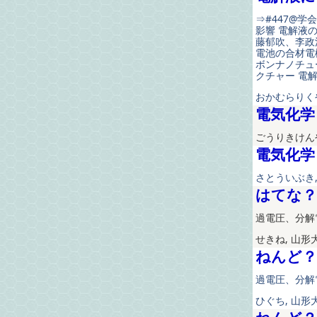
⇒#447@
影響 電解液
藤郁吹、李政
電池の合材電
ボンナノチュ
クチャー 電
おかむらりくや
電気化学
ごうりきけんや
電気化学
さとういぶき,
はてな？
過電圧、分解電
せきね, 山形
ねんど？
過電圧、分解電
ひぐち, 山形