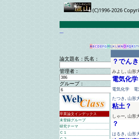
(C)1996-2026 Copyr
…
A
H
O
B
C
D
E
F
G
I
J
K
L
M
N
P
Q
R
S
T
論文題名：
氏名：
？でん
みよし, 山形大
管理者：
電気化学
グループ：
電気化学 電
たつき, 山形大
粘土？
卒業論文インデックス
しゃー, 山形大
未登録グループ
？
研究テーマ
Ｃ１
はるき, 山形大
Ｃ２