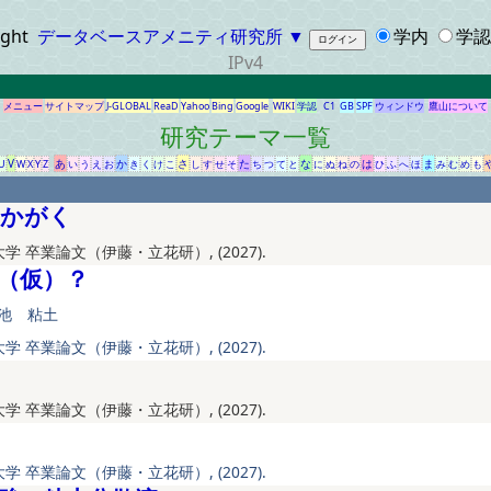
ight
データベースアメニティ研究所
▼
学内
学認/
IPv4
メニュー
サイトマップ
J-GLOBAL
ReaD
Yahoo
Bing
Google
WIKI
学認
C1
GB
SPF
ウィンドウ
鷹山について
研究テーマ一覧
V
あ
か
さ
た
な
は
ま
U
W
X
Y
Z
い
う
え
お
き
く
け
こ
し
す
せ
そ
ち
つ
て
と
に
ぬ
ね
の
ひ
ふ
へ
ほ
み
む
め
も
きかがく
学 卒業論文（伊藤・立花研）, (2027).
（仮）？
池 粘土
学 卒業論文（伊藤・立花研）, (2027).
学 卒業論文（伊藤・立花研）, (2027).
学 卒業論文（伊藤・立花研）, (2027).