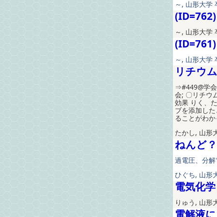
～, 山形大学 卒
(ID=762)
～, 山形大学 卒
(ID=761)
～, 山形大学 卒
リチウム
⇒#449@学
会; 〇リチ
効果 りく、
ブを添加した
ることがわかっ
たかし, 山形
ねんど？
過電圧、分解電
ひぐち, 山形
電気化学
りゅう, 山形
電解液に