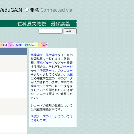
eduGAIN
開発
Connected via
仁科辰夫教授 最終講義 ２０２３．３．１７ 米沢キャン
や
ら
わ
゛
゜
←
ゆ
よ
り
る
れ
ろ
を
ん
×
卒業
論文
、
修士
論文
タイトル
の
検索結果
を
一
覧します
。
教職
員
、
研究
グループ
などから検索
する場合は
、
それぞれの
ページ
から
「
研究
テーマ
」
の
メニュー
を
クリ
ッ
ク
してください
。
現在
は応用化学教室の
一
部の
データ
が
入力
されています
。
学内で卒
業
研究
テーマ
の
一
覧
データ
を
保
有していて公開されたい方はぜ
ひ
アメニティ
研までご連絡くだ
さい
。
レコード
の追加の仕様について
は現在使用検討中です
。
研究テーマのページについては
こちらです。