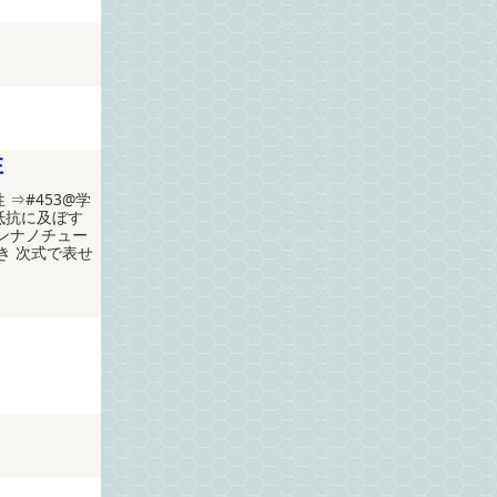
性
 ⇒#453@学
抵抗に及ぼす
ンナノチュー
き 次式で表せ