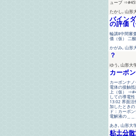
ューブ ⇒#45
たかし, 山形大
バインダ
の評価（
輪講Ⅱ中間審
価（仮） 二
かがみ, 山形大
？
ゆう, 山形大学
カーボン
カーボンナノ
電体の接触抵
上（仮） ⇒#
しての導電性
13:02 界
加したときの
ド：カーボン
電解液の＿＿＿
あき, 山形大学
粘土分散