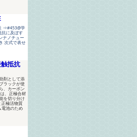
性
 ⇒#453@学
抵抗に及ぼす
ンナノチュー
き 次式で表せ
接触抵抗
助剤として添
ブラックが使
ら、カーボン
では、正極合材
能を切り分け
と正極活物質
ム電池のため