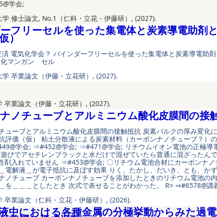
5@学会;
学 修士論文, No.1（仁科・立花・伊藤研）, (2027).
ーフリーセルを使った集電体と炭素導電助剤
仮）
査済 電気化学会？ バインダーフリーセルを使った集電体と炭素導電助
酸化マンガン セル
学 卒業論文（伊藤・立花研）, (2027).
 卒業論文（伊藤・立花研）, (2027).
ナノチューブとアルミニウム酸化皮膜間の接
チューブとアルミニウム酸化皮膜間の接触抵抗 炭素バルクの厚み変化
抗評価（仮） 粘土分散液による炭素材料（カーボンナノチューブ？）
449@学会; ⇒#452@学会; ⇒#471@学会; リチウムイオン電池の正極
 遊びでアセチレンブラックと水だけで混ぜていたら普通に混ざったんで
面活性剤入れていません ⇒#453@学会; 〇リチウム電池合材にカーボンナ
＿電解液＿が電子抵抗に及ぼす効果 りく、たかし、だいき、とも、かず
ナノチューブ カーボンナノチューブを添加したときのリチウム電池の内
を＿＿＿としたとき 次式で表せることがわかった。 R= ⇒#6578@講義
 卒業論文（仁科・立花・伊藤研）, (2026).
液中における各種金属の分極挙動からみた過電