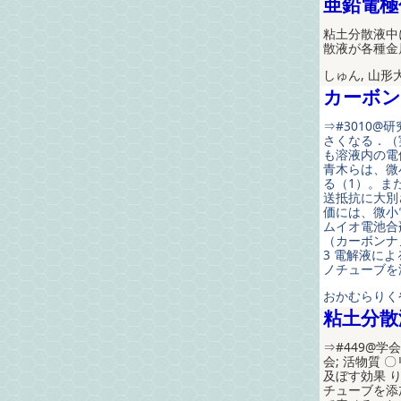
亜鉛電極
粘土分散液中
散液が各種金
しゅん, 山形
カーボン
⇒#3010
さくなる．（
も溶液内の電
青木らは、微
る（1）。ま
送抵抗に大別
価には、微小
ムイオ電池合
（カーボンナ
3 電解液に
ノチューブを
おかむらりくや
粘土分散
⇒#449@学
会; 活物質
及ぼす効果 
チューブを添