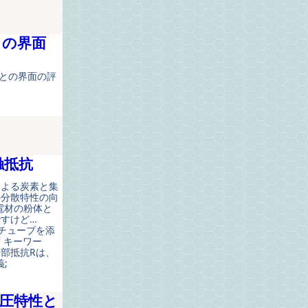
との界面
剤との界面の評
触抵抗
による炭素と集
の分散特性の向
導電材の粉体と
すけど…
ノチューブを添
 キーワー
部抵抗Rは、
;
圧特性と