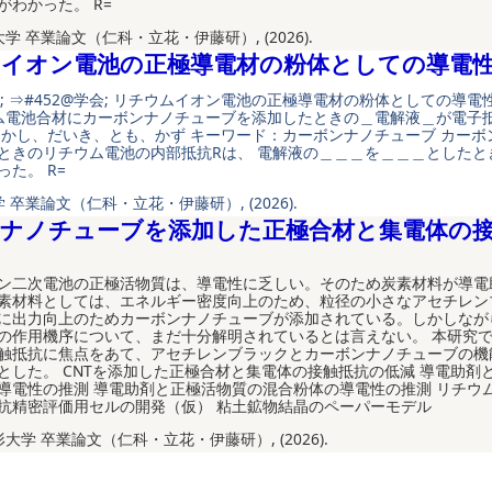
がわかった。 R=
大学 卒業論文（仁科・立花・伊藤研）, (2026).
イオン電池の正極導電材の粉体としての導電
会; ⇒#452@学会; リチウムイオン電池の正極導電材の粉体としての導電性
ウム電池合材にカーボンナノチューブを添加したときの＿電解液＿が電子
たかし、だいき、とも、かず キーワード：カーボンナノチューブ カーボ
ときのリチウム電池の内部抵抗Rは、 電解液の＿＿＿を＿＿＿としたと
た。 R=
 卒業論文（仁科・立花・伊藤研）, (2026).
ナノチューブを添加した正極合材と集電体の
ン二次電池の正極活物質は、導電性に乏しい。そのため炭素材料が導電
素材料としては、エネルギー密度向上のため、粒径の小さなアセチレン
に出力向上のためカーボンナノチューブが添加されている。しかしなが
の作用機序について、まだ十分解明されているとは言えない。 本研究
触抵抗に焦点をあて、アセチレンブラックとカーボンナノチューブの機
とした。 CNTを添加した正極合材と集電体の接触抵抗の低減 導電助剤
導電性の推測 導電助剤と正極活物質の混合粉体の導電性の推測 リチウ
抗精密評価用セルの開発（仮） 粘土鉱物結晶のペーパーモデル
形大学 卒業論文（仁科・立花・伊藤研）, (2026).