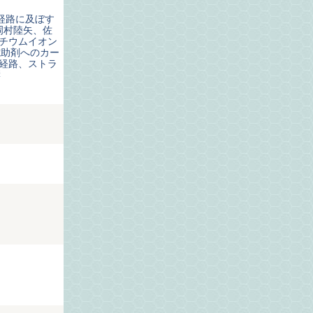
経路に及ぼす
岡村陸矢、佐
リチウムイオン
電助剤へのカー
導経路、ストラ
響