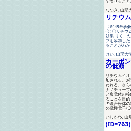
で表せること
なつき, 山形
リチウム
⇒#449@学
会; 〇リチ
効果 りく、
ブを添加した
ることがわかっ
けい, 山形大学
カーボン
の低減
リチウムイオ
加される。炭
われる。さら
ナノチューブ
と集電体の接
ることを目的
の混合粉体の
の電極電子抵
いしかわ, 山
(ID=763)