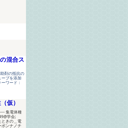
料の混合ス
電助剤の抵抗の
ューブを添加
キーワード：
性（仮）
-- 集電体種
9@学会;
したときの＿電
ーボンナノチ