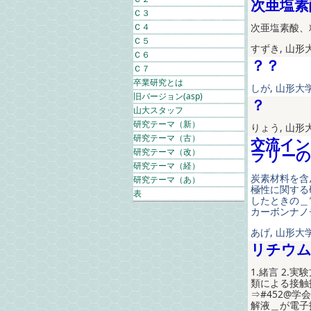
次亜塩素
Ｃ３
Ｃ４
次亜塩素酸、
Ｃ５
すずき, 山形大
Ｃ６
？？
Ｃ７
卒業研究とは
しが, 山形大学
旧バージョン(asp)
？
山大スタッフ
研究テーマ（新）
りょう, 山形大
研究テーマ（古）
交流イン
研究テーマ（改）
ラリーの
研究テーマ（経）
炭素材料を含
研究テーマ（あ）
極性に関する
表
したときの＿
カーボンナノ
あげ, 山形大学
リチウム
1.緒言 2.
類による接触抵
⇒#452@学
解液＿が電子