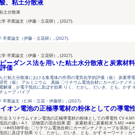
酸、粘土分散液
粘土分散液
学 卒業論文（伊藤・立花研）, (2027).
 卒業論文（伊藤・立花研）, (2027).
学 卒業論文（伊藤・立花研）, (2027).
ピーダンス法を用いた粘土水分散液と炭素材
評価
んだ粘土分散液における集電体の作用の電気化学的評価（仮） 炭素導
研究（仮） アルミニウム 真鍮 〇リチウム電池合材にカーボンナノチ
電解液＿が電子抵抗に及ぼす効果 りく、たかし、だいき、とも、かず 
チューブ パイプ
 卒業論文（仁科・立花・伊藤研）, (2027).
イオン電池の正極導電材の粉体としての導電
実験方法 3.リチウムイオン電池の正極導電材の粉体としての導電性 CV 4.M1--
抗の違い 4.1 活物質の混合効果 図 炭素粉末に炭素粉末 5.M2 ⇒#44
会; ⇒#453@学会; 〇リチウム電池合材にカーボンナノチューブを添加
抵抗に及ぼす効果 りく、たかし、だいき、とも、かず キーワード：カ