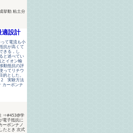
成挙動 粘土分
最適設計
伴って電流も小
抵抗が高くて
ができる，し
ると述べてい
抗とイオン輸
移動抵抗の評
使ってリチウ
目的とした。
 2 実験方法
計 カーボンナ
 ⇒#453@学
が電子抵抗に
カーボンナノ
したとき 次式