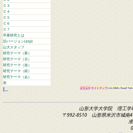
Ｃ３
Ｃ４
Ｃ５
Ｃ６
Ｃ７
卒業研究とは
旧バージョン(asp)
山大スタッフ
研究テーマ（新）
研究テーマ（古）
研究テーマ（改）
研究テーマ（経）
研究テーマ（あ）
表
I…
メニュー
サイトマップ
J-GLOBAL
ReaD
Yah
山形大学大学院 理工学
〒992-8510 山形県米沢市城南4
准