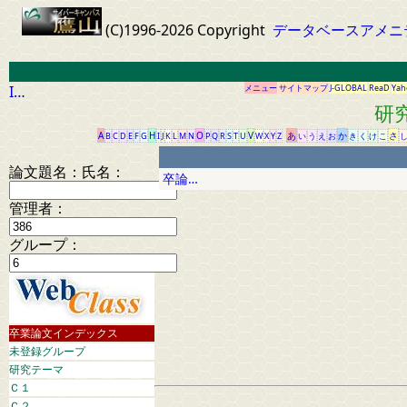
(C)1996-2026 Copyright
データベースアメニ
I…
メニュー
サイトマップ
J-GLOBAL
ReaD
Yah
研
A
H
O
V
あ
か
さ
B
C
D
E
F
G
I
J
K
L
M
N
P
Q
R
S
T
U
W
X
Y
Z
い
う
え
お
き
く
け
こ
論文題名：
氏名：
卒論…
管理者：
グループ：
卒業論文インデックス
未登録グループ
研究テーマ
Ｃ１
Ｃ２