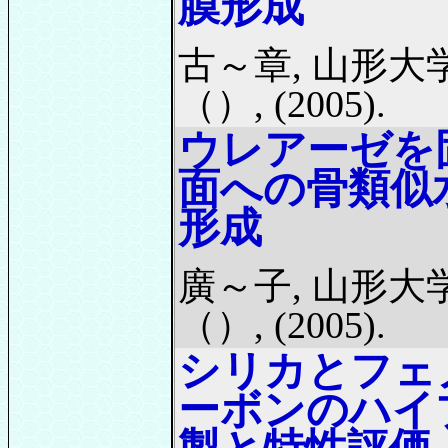
膜形成
古～章, 山形大
（）, (2005).
ウレアーゼを
面への骨類似
形成
廣～子, 山形大
（）, (2005).
シリカとフェ
ーボンのハイ