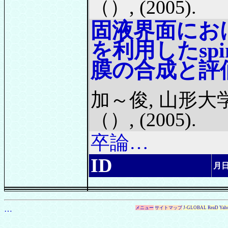
（）, (2005).
固液界面にお
を利用したsp
膜の合成と評
加～俊, 山形大
（）, (2005).
卒論…
ID
月
…
メニュー
サイトマップ
J-GLOBAL
ReaD
Yah