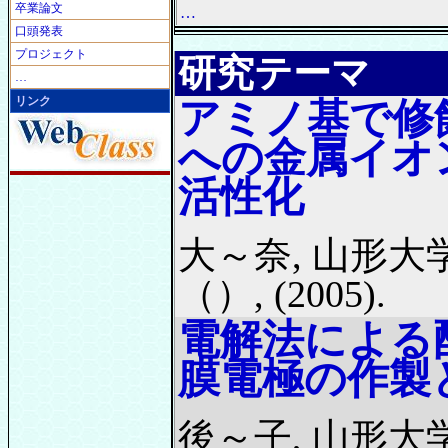
卒業論文
…
口頭発表
プロジェクト
研究テーマ
…
リンク
アミノ基で修
への金属イオ
活性化
大～奈, 山形大
（）, (2005).
電解法による
膜電極の作製
後～子, 山形大