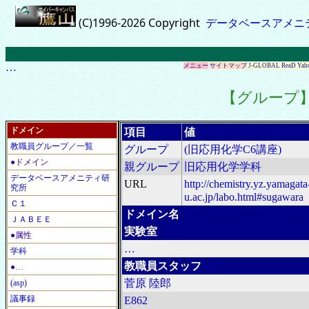
(C)1996-2026 Copyright
データベースアメニ
…
メニュー
サイトマップ
J-GLOBAL
ReaD
Yah
【グループ】
ドメイン
項目
値
教職員グループ／一覧
グループ
(旧応用化学C6講座)
●ドメイン
親グループ
旧応用化学学科
データベースアメニティ研
URL
http://chemistry.yz.yamagata
究所
u.ac.jp/labo.html#sugawara
Ｃ１
ドメイン名
ＪＡＢＥＥ
実験室
●属性
…
学科
教職員スタッフ
●…
菅原 陸郎
(asp)
議事録
E862