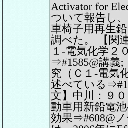
Activator for El
ついて報告し、
車椅子用再生鉛
調べた。 【関
１-電気化学２
⇒#1585@講
究（Ｃ１-電気
述べている⇒#17
文】中川：９０
動車用新鉛電池
効果⇒#608@ノー