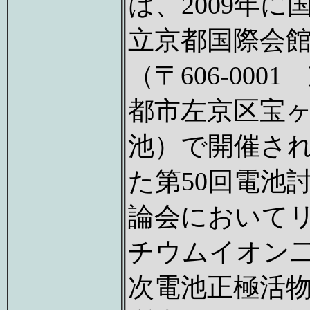
は、2009年に
立京都国際会
（〒606-0001
都市左京区宝
池）で開催さ
た第50回電池
論会において
チウムイオン
次電池正極活