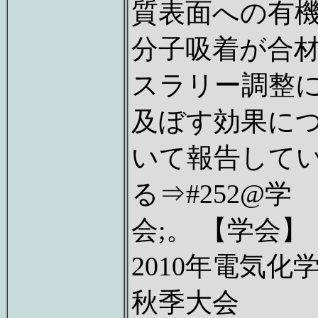
質表面への有
分子吸着が合
スラリー調整
及ぼす効果に
いて報告して
る⇒#252@学
会;。 【学会】
2010年電気化
秋季大会