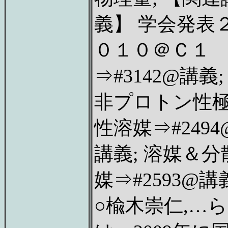
義】 学会発表
０１０＠Ｃ１
⇒#3142@講義;
非プロトン性
性溶媒⇒#2494
講義; 溶媒＆分
媒⇒#2593@講
○楡木崇仁,…ら