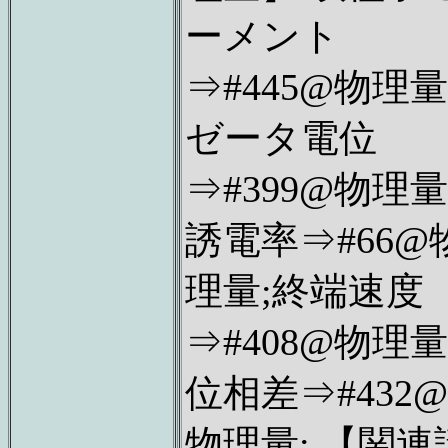
ーメント
⇒#445@物理量
ゼータ電位
⇒#399@物理量
誘電率⇒#66@
理量;終端速度
⇒#408@物理量
位相差⇒#432@
物理量; 【関連