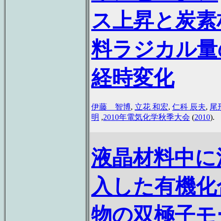
ス上昇と炭素
料ラジカル量
経時変化
伊藤 智博
,
立花 和宏
,
仁科 辰夫
,
尾
明
,
2010年電気化学秋季大会
(
2010
).
液晶材料中に
入した有機化
物の双極子モ