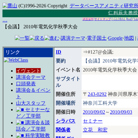
(C)1996-2026 Copyright
データベースアメニティ研究
仁科辰夫教授 
…
メニュー
サイトマップ
J-GLOBAL
ReaD
Yah
【会議】 2010年電気化学秋季大会
·
講演テーマ
·
電子国土
·
Google
·
地図
|
ID
⇒#127@会議;
リンク
要約
【会議】2010年電気化学
イベント名
2010年電気化学秋季大会
イヴェント
講演会テーマ
サブタイト
口頭発表
ル
講演会＆イベン
開催住所
〒
243-0292
神奈川県厚木市
ト
山大スタッフ
開催場所
神奈川工科大学
セミナーな
開催日時
2010/09/02
～
2010/09/03
ど／工学部
シラバス
セミナー
講演会＆談
話会／工学部
関係者
立花 和宏
科学実験教