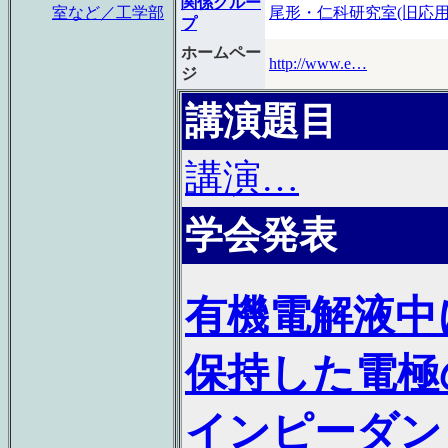
関係グルー
室など／工学部
尾形・仁科研究室(旧応用
プ
ホームペー
http://www.e…
ジ
講演題目
講演…
学会発表
有機電解液中
保持した電極
インピーダン