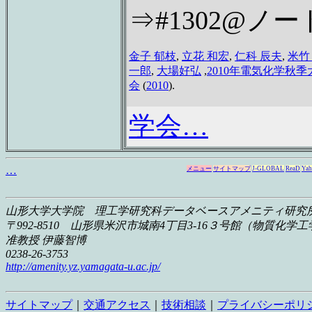
⇒#1302@ノー
金子 郁枝
,
立花 和宏
,
仁科 辰夫
,
米竹
一郎
,
大場好弘
,
2010年電気化学秋季
会
(
2010
).
学会…
…
メニュー
サイトマップ
J-GLOBAL
ReaD
Yah
山形大学大学院 理工学研究科
データベースアメニティ研究
〒992-8510 山形県米沢市城南4丁目3-16
３号館（物質化学工学科
准教授 伊藤智博
0238-26-3753
http://amenity.yz.yamagata-u.ac.jp/
サイトマップ
｜
交通アクセス
｜
技術相談
｜
プライバシーポリ