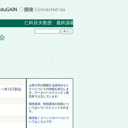
duGAIN
開発
Connected via
仁科辰夫教授 最終講義 ２０２３．３．１７ 米
会
山形大学
の関係する
講演
や
セミ
#147@会
ナー
に
ついての
情報
を
表示
しま
す
。
データベースアメニティ
研
究
所で入力しています
。
招待
講演
、
特別
講演
の内容につ
いては
シラバス
と
リンク
されま
す
。
講演会／イベントのページにつ
いてはこちらです。