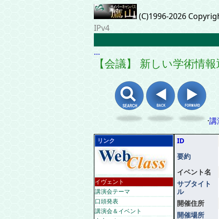
(C)1996-2026 Copyrig
IPv4
…
【会議】 新しい学術情
·
講
ID
リンク
要約
イベント名
イヴェント
サブタイト
ル
講演会テーマ
口頭発表
開催住所
講演会＆イベント
開催場所