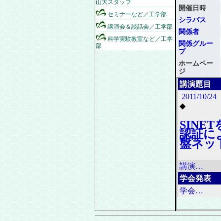
山大スタッフ
開催日時
セミナーなど／工学部
シラバス
講演会＆談話会／工学部
関係者
科学実験教室など／工学
関係グルー
部
プ
ホームペー
ジ
講演題目
2011/10/24
◆
SINE
認証に
盤ネッ
講演…
学会発表
学会…