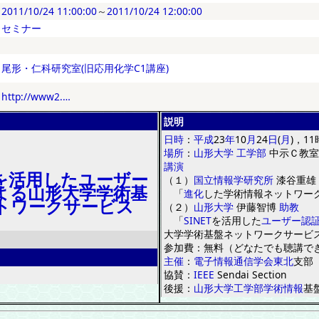
2011/10/24 11:00:00
～
2011/10/24 12:00:00
セミナー
尾形・仁科研究室(旧応用化学C1講座)
http://www2.…
説明
日時
：
平成
23
年
10
月
24
日
(
月
)
，
11
場所
：
山形大学
工学部
中示Ｃ教室
講演
Tを活用したユーザー
（
１
）
国立情報学研究所
漆谷重雄
よる山形大学学術基
「
進化
した学術情報
ネ
ッ
ト
ワ
ー
トワークサービス
（
２
）
山形大学
伊藤智博
助教
「
SINET
を
活用した
ユーザー
認
大学学術基盤
ネ
ッ
ト
ワ
ークサービ
参
加費
：
無料
（
どなたでも聴講で
主催
：
電子
情報
通信
学会
東北
支部
協賛
：
IEEE
Sendai
Section
後援
：
山形大学
工学部
学術
情報
基