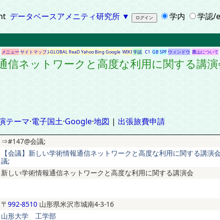
ht
データベースアメニティ研究所
▼
学内
学認/e
メニュー
サイトマップ
J-GLOBAL
ReaD
Yahoo
Bing
Google
WIKI
学認
C1
GB
SPF
ウィンドウ
鷹山について
報通信ネットワークと高度な利用に関する講演
演テーマ
·
電子国土
·
Google
·
地図
|
出張旅費申請
⇒#147@会議;
【会議】新しい学術情報通信ネットワークと高度な利用に関する講演会⇒
議;
新しい学術情報通信ネットワークと高度な利用に関する講演会
〒
992-8510
山形県米沢市城南4-3-16
山形大学 工学部