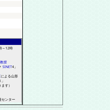
時～
12
時
教授
ク
SINET
4
」
証
による山形
ス
」
きます
）
盤
センター