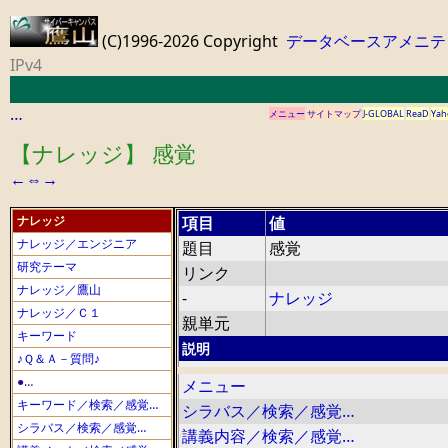
(C)1996-2026 Copyright
データベースアメニテ
IPv4
…
メニュー
サイトマップ
J-GLOBAL
ReaD
Yah
【ナレッジ】 感覚
←
⇔
→
ナレッジ
項目
値
ナレッジ／エンジニア
題目
感覚
研究テーマ
リンク
ナレッジ／鷹山
-
ナレッジ
ナレッジ／Ｃ１
親単元
キーワード
説明
♪Ｑ＆Ａ－質問♪
●…
メニュー
キーワード／検索／感覚…
シラバス／検索／感覚…
シラバス／検索／感覚…
講義内容／検索／感覚…