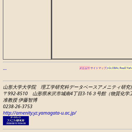
…
メニュー
サイトマップ
J-GLOBAL
ReaD
Yah
山形大学大学院 理工学研究科
データベースアメニティ研究
〒992-8510 山形県米沢市城南4丁目3-16
３号館（物質化学工学
准教授 伊藤智博
0238-26-3753
http://amenity.yz.yamagata-u.ac.jp/