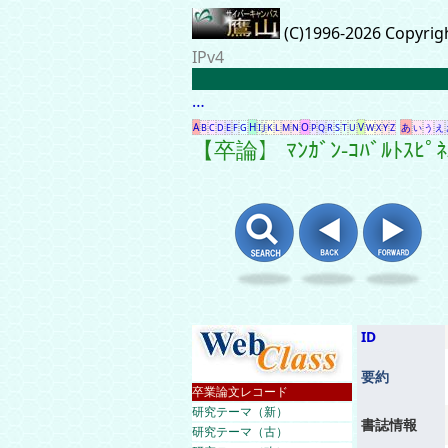
(C)1996-2026 Copyrig
IPv4
…
A
H
O
V
あ
B
C
D
E
F
G
I
J
K
L
M
N
P
Q
R
S
T
U
W
X
Y
Z
い
う
え
【卒論】 ﾏﾝｶﾞﾝ-ｺﾊﾞﾙ
ID
要約
卒業論文レコード
研究テーマ（新）
書誌情報
研究テーマ（古）