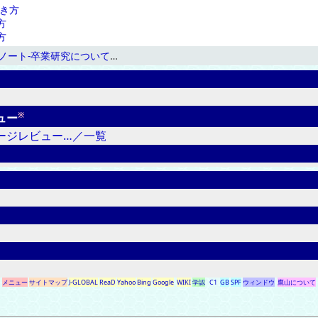
き方
方
方
ノート-卒業研究について
…
※
ュー
ージレビュー…／一覧
メニュー
サイトマップ
J-GLOBAL
ReaD
Yahoo
Bing
Google
WIKI
学認
C1
GB
SPF
ウィンドウ
鷹山について