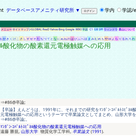
ht
データベースアメニティ研究所
▼
学内
学認/e
メニュー
サイトマップ
J-GLOBAL
ReaD
Yahoo
Bing
Google
WIKI
学認
C1
GB
SPF
ウィンドウ
鷹山について
か
さ
た
な
は
ま
や
ら
わ
お
き
く
け
こ
し
す
せ
そ
ち
つ
て
と
に
ぬ
ね
の
ひ
ふ
へ
ほ
み
む
め
も
ゆ
よ
り
る
れ
ろ
ﾄｽﾋﾟﾈﾙ酸化物の酸素還元電極触媒への応用
⇒#86@卒論;
【卒論】えんどうは、1991年に、それまでの研究をﾏﾝｶﾞﾝ-ｺﾊﾞﾙﾄｽﾋﾟﾈ
元電極触媒への応用というテーマで卒業論文としてまとめ、山形大学
⇒#86@卒論;。
ﾏﾝｶﾞﾝ-ｺﾊﾞﾙﾄｽﾋﾟﾈﾙ酸化物の酸素還元電極触媒への応用
遠藤 勝規,
山形大学
物質化学工学科,
卒業論文
(
1991
).