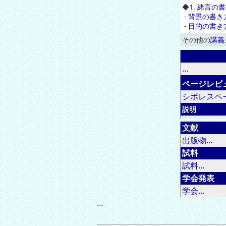
◆
1.
緒言の書
-
背景の書き
-
目的の書き
その他の
講義
…
ページレビ
シボレスペ
説明
文献
出版物…
試料
試料…
学会発表
学会…
…