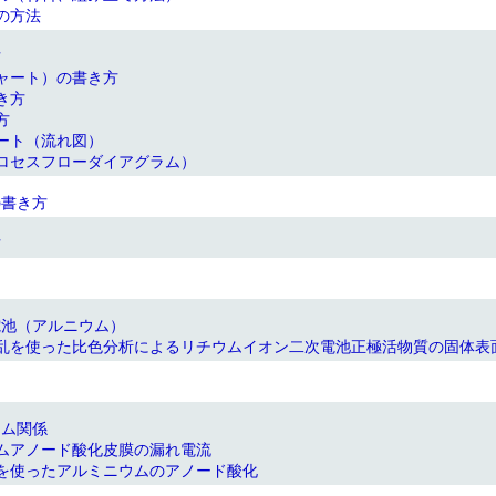
の方法
方
ャート）の書き方
き方
方
ート（流れ図）
ロセスフローダイアグラム）
の書き方
方
電池（アルニウム）
乱を使った比色分析によるリチウムイオン二次電池正極活物質の固体表
ウム関係
ムアノード酸化皮膜の漏れ電流
を使ったアルミニウムのアノード酸化