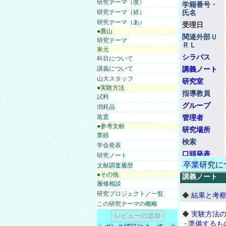
研究テーマ（改）
学籍番号・
研究テーマ（経）
氏名
研究テーマ（あ）
受理日
●鷹山
関連外部Ｕ
研究テーマ
ＲＬ
単元
シラバス
科目について
講義について
講義ノート
山大スタッフ
研究室
●実験方法
指導教員
試料
グループ
消耗品
装置
管理者
●参考文献
研究場所
業績
検索
学会発表
口頭発表
研究ノート
卒業研究に
文献調査履歴
●その他
講義ノート
履修相談
研究プロジェクト／一覧
◆
結果と考
この研究テーマの概略
◆
実験方法
-
準備するも