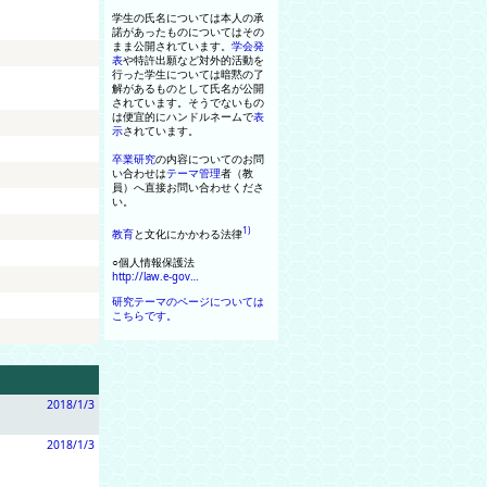
学生の氏名については本人の承
諾があったものについてはその
まま公開されています
。
学会
発
表
や特許出願など対外的活動
を
行った学生については暗黙の了
解があるものとして氏名が公開
されています
。
そうでないもの
は便宜的に
ハンドルネーム
で
表
示
されています
。
卒業研究
の内容についてのお問
い合わせは
テーマ
管理
者
（
教
員
）
へ直接お問い合わせくださ
い
。
1)
教育
と文化にかかわる法律
○個人情報保護法
http://law.e-gov…
研究テーマのページについては
こちらです。
2018/1/3
2018/1/3