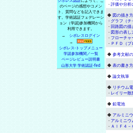
シボレス認証
によって、こ
-
評価や分析
のページの感想やコメン
ト、質問などを記入できま
◆
図の描き
す。学術認証フェデレーシ
-
グラフ（チ
ョン（学認)参加機関から
-
回路図の描
利用できます。
-
図形の表し
→
シボレスログイン
-
フローチャ
→
-
ＰＦＤ（プ
シボレス-トップメニュー
学認参加機関／一覧
◆
参考文献
ページレビュー説明書
◆
表の書き
山形大学 学術認証-fed
◆
論文執筆
◆
リチウム
-
レイリー散
◆
鉛電池
◆
アルミニ
-
アルミニウ
-
ＡｌＦ４－