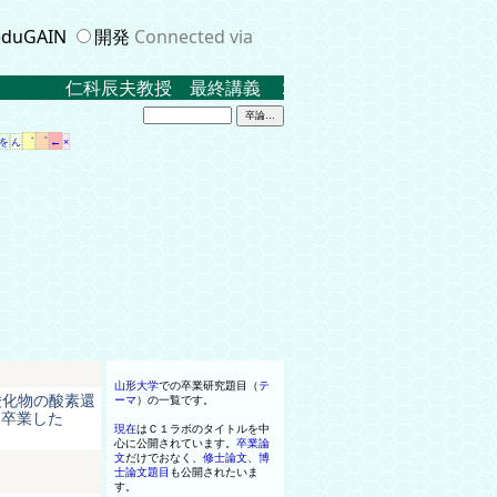
duGAIN
開発
Connected via
仁科辰夫教授 最終講義 ２０２３．３．１７ 米沢キ
゛
゜
←
を
ん
×
山形大学
での卒業研究題目
（
テ
ﾙ酸化物の酸素還
ーマ
）
の
一
覧です
。
を卒業した
現在
はＣ
１
ラボ
の
タイトル
を
中
心に公開されています
。
卒業論
文
だけでおなく
、
修士
論文
、
博
士
論文
題目
も公開されたいま
す
。