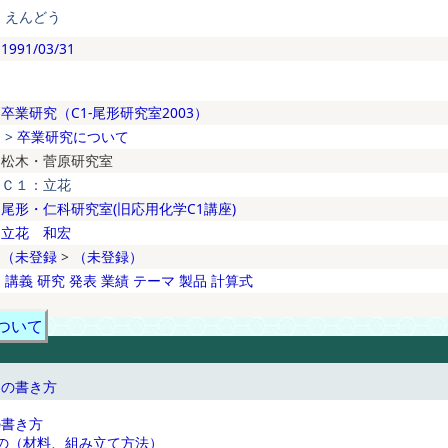
えんどう
1991/03/31
卒業研究（C1-尾形研究室2003）
>
卒業研究について
松木・菅原研究室
Ｃ１：立花
尾形・仁科研究室(旧応用化学C1講座)
立花 和宏
（未登録
>
（未登録）
講義
研究
発表
業績
テーマ
製品
計算式
ついて
察の書き方
の書き方
の（材料、組み立て方法）