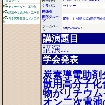
山大スタッフ
シラバス
セミナー
セミナーなど／工学部
関係者
講演会＆談話会／工学部
関係グルー
科学実験教室など／工学
尾形・仁科研究室(旧応用化学
プ
部
ホームペー
http://www.e…
ジ
講演題目
講演…
学会発表
炭素導電助剤
散用高分子化
物がリチウム
オン二次電池