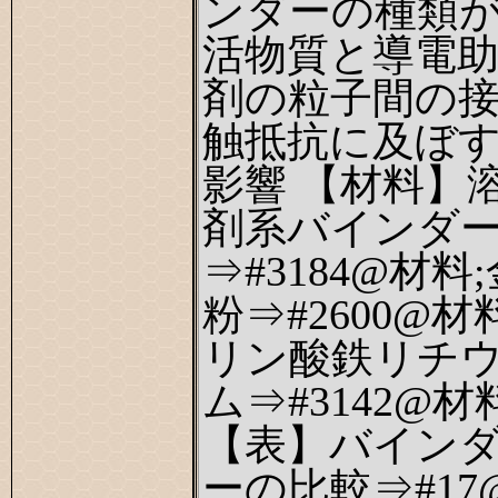
ンダーの種類
活物質と導電
剤の粒子間の
触抵抗に及ぼ
影響 【材料】
剤系バインダ
⇒#3184@材料
粉⇒#2600@材
リン酸鉄リチ
ム⇒#3142@材
【表】バイン
ーの比較⇒#17