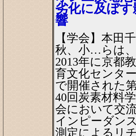
劣化に及ぼす
響
【学会】本田千
秋、小…らは
2013年に京都
育文化センタ
で開催された
40回炭素材料学
会において交
インピーダン
測定によるリ