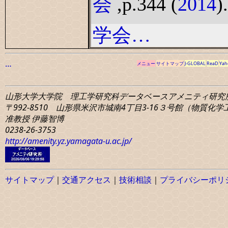
会
,p.344 (
2014
).
学会…
…
メニュー
サイトマップ
J-GLOBAL
ReaD
Yah
山形大学大学院 理工学研究科
データベースアメニティ研究
〒992-8510 山形県米沢市城南4丁目3-16
３号館（物質化学工学
准教授 伊藤智博
0238-26-3753
http://amenity.yz.yamagata-u.ac.jp/
サイトマップ
｜
交通アクセス
｜
技術相談
｜
プライバシーポリ