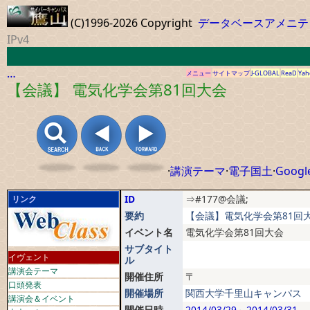
(C)1996-2026 Copyright
データベースアメニテ
IPv4
…
メニュー
サイトマップ
J-GLOBAL
ReaD
Yah
【会議】 電気化学会第81回大会
·
講演テーマ
·
電子国土
·
Googl
ID
⇒#177@会議;
リンク
要約
【会議】電気化学会第81回大
イベント名
電気化学会第81回大会
サブタイト
イヴェント
ル
講演会テーマ
開催住所
〒
口頭発表
開催場所
関西大学千里山キャンパス
講演会＆イベント
開催日時
2014/03/29
～
2014/03/31