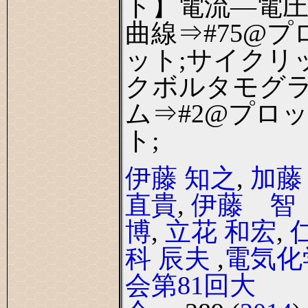
ト】電流―電
曲線⇒#75@プ
ット;サイクリ
クボルタモグ
ム⇒#2@プロ
ト;
伊藤 知之
,
加藤
直貴
,
伊藤 智
博
,
立花 和宏
,
科 辰夫
,
電気化
会第81回大