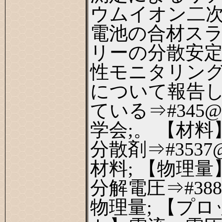
ウムイオン二
電池の合材ス
リーの分散安
性モニタリン
について報告
ている⇒#345@
学会;。 【材料
分散剤⇒#3537
材料; 【物理量
分解電圧⇒#38
物理量; 【プロ