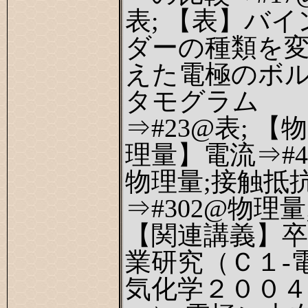
表; 【表】バイ
ダーの種類を
えた電極のボ
タモグラム
⇒#23@表; 【物
理量】電流⇒#
物理量;接触抵
⇒#302@物理量
【関連講義】卒
業研究（Ｃ１-
気化学２００４