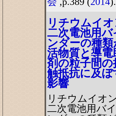
会
,p.389 (
2014
).
リチウムイオ
二次電池用バ
ンダーの種類
活物質と導電
剤の粒子間の
触抵抗に及ぼ
影響
リチウムイオ
二次電池用バ