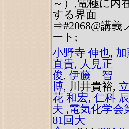
～）,電極に内
する界面
⇒#2068@講義
ート;
小野寺 伸也
,
加
直貴
,
人見正
俊
,
伊藤 智
博
, 川井貴裕,
花 和宏
,
仁科 
夫
,
電気化学会
81回大