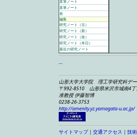
直筆ノート
直筆ノート
表
編集
研究ノート（古）
研究ノート（新）
研究ノート（改）
研究ノート（本日）
最近の研究ノート
…
山形大学大学院 理工学研究科
デー
〒992-8510 山形県米沢市城南4丁目
准教授 伊藤智博
0238-26-3753
http://amenity.yz.yamagata-u.ac.jp/
サイトマップ
｜
交通アクセス
｜
技術