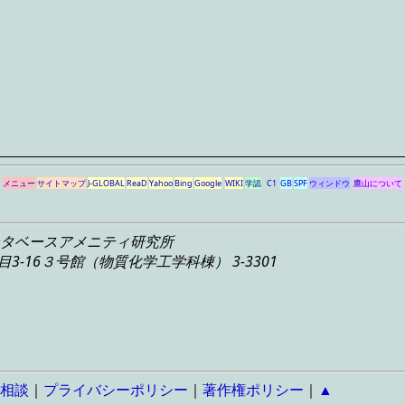
メニュー
サイトマップ
J-GLOBAL
ReaD
Yahoo
Bing
Google
WIKI
学認
C1
GB
SPF
ウィンドウ
鷹山について
タベースアメニティ研究所
3-16
３号館（物質化学工学科棟） 3-3301
相談
｜
プライバシーポリシー
｜
著作権ポリシー
｜
▲