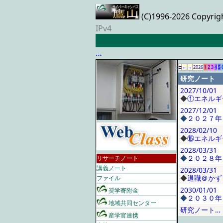
(C)1996-2026 Copyrig
IPv4
…
□
←
→
2026
1
2
3
4
5
研究ノート
2027/10/01
◆
①エネルギ
2027/12/01
◆
２０２７年
2028/02/10
◆
⑮エネルギ
2028/03/31
◆
２０２８年
リサーチノート
講義ノート
2028/03/31
◆
退職＠かず
ファイル
2030/01/01
奨学寄附金
◆
２０３０年
地域共同センター
研究ノート…
産学官連携