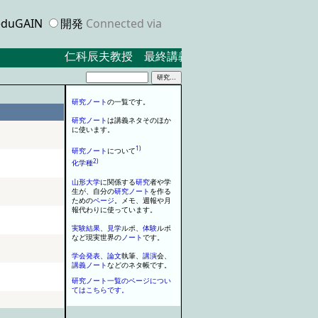
duGAIN
開発
Connected via
仁科辰夫教授 最終講義 ２０２３．３．１７ 
研究
ノート
の
一
覧です
。
研究
ノート
は講義
ネタ
そのほか
に使います
。
1)
研究
ノート
について
2)
化学種
山形大学
に関係する
研究
者や学
生が
、
自分の
研究
ノート
を
作る
ための
ページ
。
メモ
、
週報や月
報代わりに使っています
。
実験
結果
、
見学
ルポ
、
体験
ルポ
など現実世界の
ノート
で
す
。
学会
発表
、
論文
執筆
、
講演
会
、
講義
ノート
などの
ネタ
帳です
。
研究ノート一覧のページについ
てはこちらです。