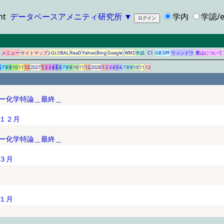
ht
データベースアメニティ研究所
▼
学内
学認/e
メニュー
サイトマップ
J-GLOBAL
ReaD
Yahoo
Bing
Google
WIKI
学認
C1
GB
SPF
ウィンドウ
鷹山について
6
7
8
9
10
11
12
2027
1
2
3
4
5
6
7
8
9
10
11
12
2028
1
2
3
4
5
6
7
8
9
10
11
12
ー化学特論＿最終＿
１２月
ー化学特論＿最終＿
３月
１月