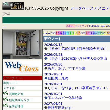
(C)1996-2026 Copyright
データベースアメニテ
IPv4
…
メニュー
サイトマップ
J-GLOBAL
ReaD
Yah
□
←
→
2025
1
2
3
4
5
6
7
8
9
10
11
12
2026
1
2
3
4
5
6
7
8
9
10
11
12
研究ノート
2026/09/15
◆
【学会】第69回粘土科学討論会＠岡山
2026/09/28
◆
【学会】2026電気化学秋季大会＠富山
2026/09/30
◆
あき、あげ、すずき卒業
2026/10/01
◆
仮配属＿最終
リサーチノート
講義ノート
2026/10/01
◆
しゅん、なつき、けい卒研着手@２０２
ファイル
2026/10/01
奨学寄附金
◆
①エネルギー化学特論
地域共同センター
2027/04/01
産学官連携
◆
最終年度＠かず