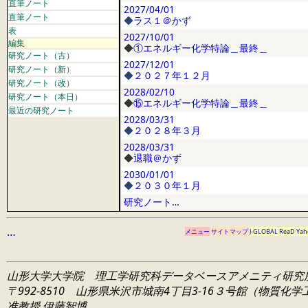
直筆ノート
2027/04/01
直筆ノート
◆
ラス１＠かず
表
2027/10/01
編集
◆
①エネルギー化学特論＿最終＿
研究ノート（古）
2027/12/01
研究ノート（新）
◆
２０２７年１２月
研究ノート（改）
2028/02/10
研究ノート（本日）
◆
⑮エネルギー化学特論＿最終＿
最近の研究ノート
2028/03/31
◆
２０２８年３月
2028/03/31
◆
退職＠かず
2030/01/01
◆
２０３０年１月
研究ノート…
…
メニュー
サイトマップ
J-GLOBAL
ReaD
Yah
山形大学大学院 理工学研究科
データベースアメニティ研究
〒992-8510 山形県米沢市城南4丁目3-16
３号館（物質化学工学
准教授 伊藤智博