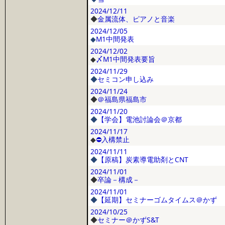
2024/12/11
◆
金属流体、ピアノと音楽
2024/12/05
◆
M1中間発表
2024/12/02
◆
〆M1中間発表要旨
2024/11/29
◆
セミコン申し込み
2024/11/24
◆
＠福島県福島市
2024/11/20
◆
【学会】電池討論会＠京都
2024/11/17
◆
⛔入構禁止
2024/11/11
◆
【原稿】炭素導電助剤とCNT
2024/11/01
◆
卒論－構成－
2024/11/01
◆
【延期】セミナーゴムタイムス＠かず
2024/10/25
◆
セミナー＠かずS&T