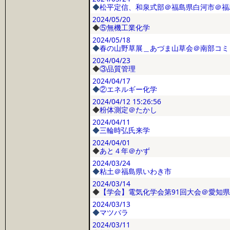
◆
松平定信、和泉式部＠福島県白河市＠福
2024/05/20
◆
⑤無機工業化学
2024/05/18
◆
春の山野草展＿あづま山草会＠南部コミ
2024/04/23
◆
③品質管理
2024/04/17
◆
②エネルギー化学
2024/04/12
15:26:56
◆
粉体測定＠たかし
2024/04/11
◆
三輪時弘氏来学
2024/04/01
◆
あと４年＠かず
2024/03/24
◆
粘土＠福島県いわき市
2024/03/14
◆
【学会】電気化学会第91回大会＠愛知
2024/03/13
◆
マツバラ
2024/03/11