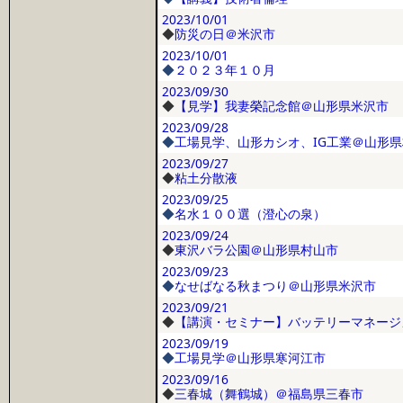
2023/10/01
◆
防災の日＠米沢市
2023/10/01
◆
２０２３年１０月
2023/09/30
◆
【見学】我妻榮記念館＠山形県米沢市
2023/09/28
◆
工場見学、山形カシオ、IG工業＠山形
2023/09/27
◆
粘土分散液
2023/09/25
◆
名水１００選（澄心の泉）
2023/09/24
◆
東沢バラ公園＠山形県村山市
2023/09/23
◆
なせばなる秋まつり＠山形県米沢市
2023/09/21
◆
【講演・セミナー】バッテリーマネージ
2023/09/19
◆
工場見学＠山形県寒河江市
2023/09/16
◆
三春城（舞鶴城）＠福島県三春市