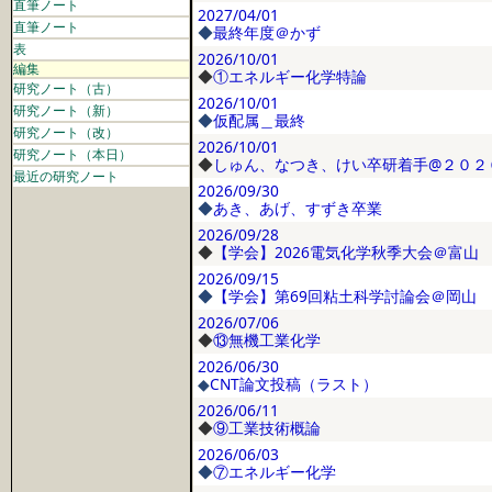
直筆ノート
2027/04/01
直筆ノート
◆
最終年度＠かず
表
2026/10/01
編集
◆
①エネルギー化学特論
研究ノート（古）
2026/10/01
研究ノート（新）
◆
仮配属＿最終
研究ノート（改）
2026/10/01
研究ノート（本日）
◆
しゅん、なつき、けい卒研着手@２０２
最近の研究ノート
2026/09/30
◆
あき、あげ、すずき卒業
2026/09/28
◆
【学会】2026電気化学秋季大会＠富山
2026/09/15
◆
【学会】第69回粘土科学討論会＠岡山
2026/07/06
◆
⑬無機工業化学
2026/06/30
◆
CNT論文投稿（ラスト）
2026/06/11
◆
⑨工業技術概論
2026/06/03
◆
⑦エネルギー化学