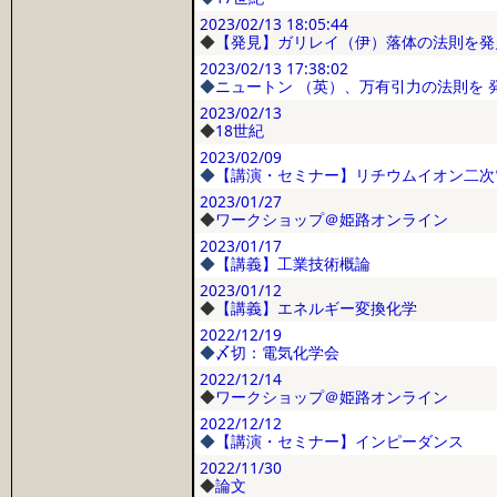
2023/02/13
18:05:44
◆
【発見】ガリレイ（伊）落体の法則を発
2023/02/13
17:38:02
◆
ニュートン （英）、万有引力の法則を 
2023/02/13
◆
18世紀
2023/02/09
◆
【講演・セミナー】リチウムイオン二次
2023/01/27
◆
ワークショップ＠姫路オンライン
2023/01/17
◆
【講義】工業技術概論
2023/01/12
◆
【講義】エネルギー変換化学
2022/12/19
◆
〆切：電気化学会
2022/12/14
◆
ワークショップ＠姫路オンライン
2022/12/12
◆
【講演・セミナー】インピーダンス
2022/11/30
◆
論文