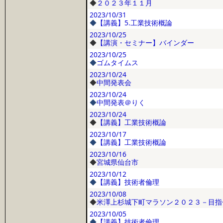
◆
２０２３年１１月
2023/10/31
◆
【講義】5.工業技術概論
2023/10/25
◆
【講演・セミナー】バインダー
2023/10/25
◆
ゴムタイムス
2023/10/24
◆
中間発表会
2023/10/24
◆
中間発表＠りく
2023/10/24
◆
【講義】工業技術概論
2023/10/17
◆
【講義】工業技術概論
2023/10/16
◆
宮城県仙台市
2023/10/12
◆
【講義】技術者倫理
2023/10/08
◆
米澤上杉城下町マラソン２０２３－目指
2023/10/05
◆
【講義】技術者倫理