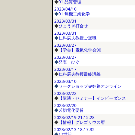
◆
01.品質管理
2023/04/10
◆
01.無機工業化学
2023/03/31
◆
ひょうぎ打合せ
2023/03/31
◆
仁科辰夫教授ご退職
2023/03/27
◆
【学会】電気化学会90
2023/03/27
◆
発表：ひぐ
2023/03/17
◆
仁科辰夫教授最終講義
2023/03/10
◆
ワークショップ＠姫路オンライン
2023/02/22
◆
【講演・セミナー】インピーダンス
2023/02/20
◆
〆切電化要旨
2023/02/19
21:15:28
◆
【情報】グレゴリウス暦
2023/02/13
18:17:32
◆
17世紀