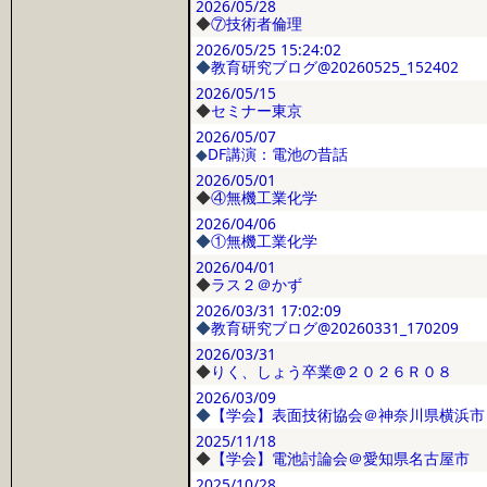
2026/05/28
◆
⑦技術者倫理
2026/05/25
15:24:02
◆
教育研究ブログ@20260525_152402
2026/05/15
◆
セミナー東京
2026/05/07
◆
DF講演：電池の昔話
2026/05/01
◆
④無機工業化学
2026/04/06
◆
①無機工業化学
2026/04/01
◆
ラス２＠かず
2026/03/31
17:02:09
◆
教育研究ブログ@20260331_170209
2026/03/31
◆
りく、しょう卒業@２０２６Ｒ０８
2026/03/09
◆
【学会】表面技術協会＠神奈川県横浜市
2025/11/18
◆
【学会】電池討論会＠愛知県名古屋市
2025/10/28