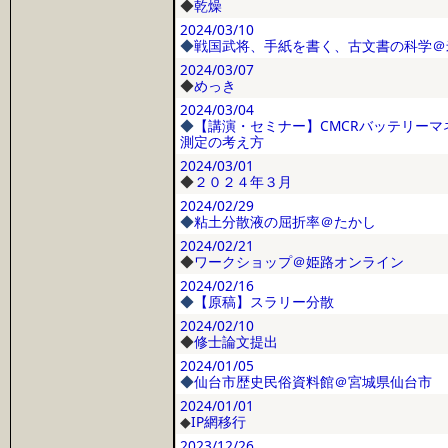
◆
乾燥
2024/03/10
◆
戦国武将、手紙を書く、古文書の科学＠
2024/03/07
◆
めっき
2024/03/04
◆
【講演・セミナー】CMCRバッテリー
測定の考え方
2024/03/01
◆
２０２４年３月
2024/02/29
◆
粘土分散液の屈折率＠たかし
2024/02/21
◆
ワークショップ＠姫路オンライン
2024/02/16
◆
【原稿】スラリー分散
2024/02/10
◆
修士論文提出
2024/01/05
◆
仙台市歴史民俗資料館＠宮城県仙台市
2024/01/01
◆
IP網移行
2023/12/26