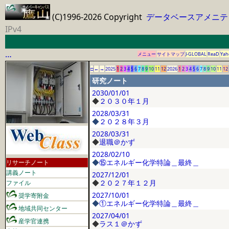
(C)1996-2026 Copyright
データベースアメニテ
IPv4
…
メニュー
サイトマップ
J-GLOBAL
ReaD
Yah
□
←
→
2025
1
2
3
4
5
6
7
8
9
10
11
12
2026
1
2
3
4
5
6
7
8
9
10
11
12
研究ノート
2030/01/01
◆
２０３０年１月
2028/03/31
◆
２０２８年３月
2028/03/31
◆
退職＠かず
2028/02/10
◆
⑮エネルギー化学特論＿最終＿
リサーチノート
講義ノート
2027/12/01
◆
２０２７年１２月
ファイル
2027/10/01
奨学寄附金
◆
①エネルギー化学特論＿最終＿
地域共同センター
2027/04/01
産学官連携
◆
ラス１＠かず