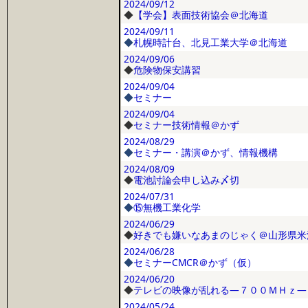
2024/09/12
◆
【学会】表面技術協会＠北海道
2024/09/11
◆
札幌時計台、北見工業大学＠北海道
2024/09/06
◆
危険物保安講習
2024/09/04
◆
セミナー
2024/09/04
◆
セミナー技術情報＠かず
2024/08/29
◆
セミナー・講演＠かず、情報機構
2024/08/09
◆
電池討論会申し込み〆切
2024/07/31
◆
⑮無機工業化学
2024/06/29
◆
好きでも嫌いなあまのじゃく＠山形県米
2024/06/28
◆
セミナーCMCR＠かず（仮）
2024/06/20
◆
テレビの映像が乱れる―７００ＭＨｚ―
2024/05/24