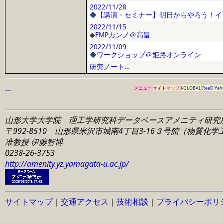
2022/11/28
◆
【講演・セミナー】明日からやろう！イ
2022/11/15
◆
FMPカンノ＠高畠
2022/11/09
◆
ワークショップ＠姫路オンライン
研究ノート…
…
メニュー
サイトマップ
J-GLOBAL
ReaD
Yah
山形大学大学院 理工学研究科
データベースアメニティ研究
〒992-8510 山形県米沢市城南4丁目3-16
３号館（物質化学工学
准教授 伊藤智博
0238-26-3753
http://amenity.yz.yamagata-u.ac.jp/
サイトマップ
｜
交通アクセス
｜
技術相談
｜
プライバシーポリ