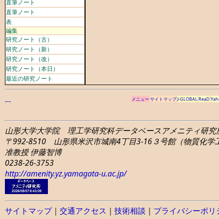
直筆ノート
直筆ノート
表
編集
研究ノート（古）
研究ノート（新）
研究ノート（改）
研究ノート（本日）
最近の研究ノート
…
メニュー
サイトマップ
J-GLOBAL
ReaD
Yah
山形大学大学院 理工学研究科
データベースアメニティ研究
〒992-8510 山形県米沢市城南4丁目3-16
３号館（物質化学工学
准教授 伊藤智博
0238-26-3753
http://amenity.yz.yamagata-u.ac.jp/
サイトマップ
｜
交通アクセス
｜
技術相談
｜
プライバシーポリ