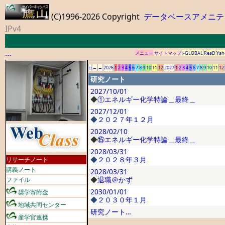
(C)1996-2026 Copyright
データベースアメニテ
IPv4
…
メニュー
サイトマップ
J-GLOBAL
ReaD
Yah
□
←
→
2026
1
2
3
4
5
6
7
8
9
10
11
12
2027
1
2
3
4
5
6
7
8
9
10
11
12
研究ノート
2027/10/01
◆
①エネルギー化学特論＿最終＿
2027/12/01
◆
２０２７年１２月
2028/02/10
◆
⑮エネルギー化学特論＿最終＿
2028/03/31
◆
２０２８年３月
リサーチノート
講義ノート
2028/03/31
◆
退職＠かず
ファイル
2030/01/01
奨学寄附金
◆
２０３０年１月
地域共同センター
研究ノート…
産学官連携