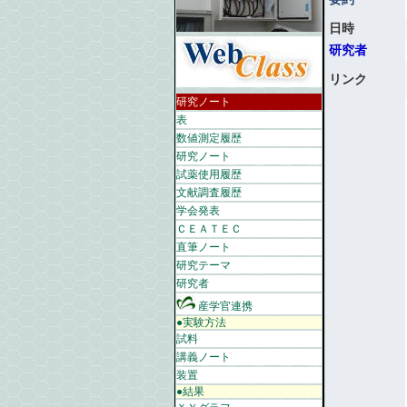
日時
研究者
リンク
研究ノート
表
数値測定履歴
研究ノート
試薬使用履歴
文献調査履歴
学会発表
ＣＥＡＴＥＣ
直筆ノート
研究テーマ
研究者
産学官連携
●実験方法
試料
講義ノート
装置
●結果