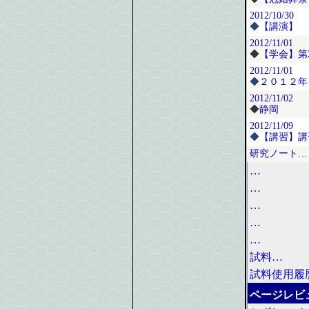
2012/10/30
◆
【講演】
2012/11/01
◆
【学会】第
2012/11/01
◆
２０１２年
2012/11/02
◆
静岡
2012/11/09
◆
【講習】講
研究ノート…
…
…
…
…
…
試料…
試料使用履
ページレビ