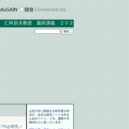
duGAIN
開発
Connected via
仁科辰夫教授 最終講義 ２０２３．３．１７ 米沢キャンパ
山形大学
に関係する
研究
者や学
生が
、
自分の
研究
ノート
を
作る
ための
ページ
。
メモ
、
週報や月
報代わりに使っています
。
795@研究ノ