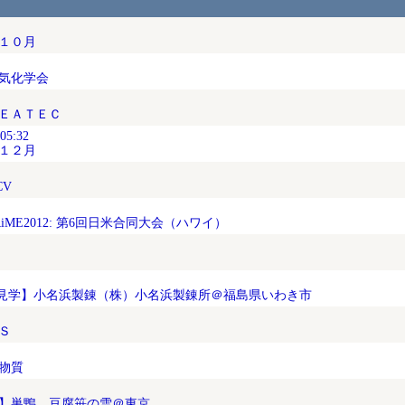
１０月
気化学会
ＥＡＴＥＣ
:05:32
１２月
CV
iME2012: 第6回日米合同大会（ハワイ）
見学】小名浜製錬（株）小名浜製錬所＠福島県いわき市
Ｓ
物質
】巣鴨、豆腐笹の雪＠東京