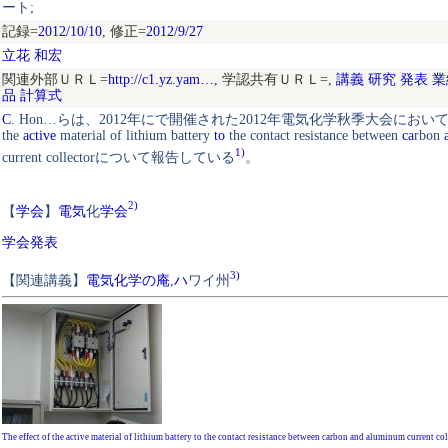
ート;
記録=
2012/10/10
, 修正=
2012/9/27
立花 和宏
関連外部ＵＲＬ=
http://c1.yz.yam…
, 学認共有ＵＲＬ=
,
講義
研究
発表
業
品
計算式
C
.
Hon…らは
、
2012
年にで開催された
2012
年電気化学秋季大会においてT
the
active
material
of
lithium
battery
to
the
contact
resistance
between
ca
rbon
1)
current
collectorについて報告している
。
2)
【
学会
】
電気
化
学会
学会
発表
3)
【
関連講義
】
電気化学の庵
,
ハ
ワ
イ
州
The effect of the active material of lithium battery to the contact resistance between carbon and aluminum current col