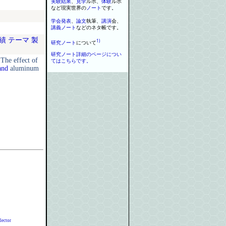
実験
結果
、
見学
ルポ
、
体験
ルポ
など現実世界の
ノート
で
す
。
学会
発表
、
論文
執筆
、
講演
会
、
講義
ノート
などの
ネタ
帳です
。
績
テーマ
製
1)
研究
ノート
について
研究ノート詳細のページについ
he
effect
of
てはこちらです。
an
d
aluminum
lector