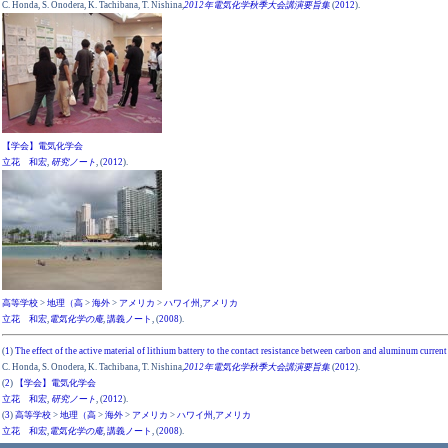
C. Honda, S. Onodera, K. Tachibana, T. Nishina,
2012年電気化学秋季大会講演要旨集
(
2012
).
【学会】電気化学会
立花 和宏
,
研究ノート
, (
2012
).
高等学校
>
地理（高
>
海外
>
アメリカ
>
ハワイ州
,
アメリカ
立花 和宏
,
電気化学の庵
,
講義ノート
, (
2008
).
(
1
)
The effect of the active material of lithium battery to the contact resistance between carbon and aluminum current
C. Honda, S. Onodera, K. Tachibana, T. Nishina,
2012年電気化学秋季大会講演要旨集
(
2012
).
(
2
)
【学会】電気化学会
立花 和宏
,
研究ノート
, (
2012
).
(
3
)
高等学校
>
地理（高
>
海外
>
アメリカ
>
ハワイ州
,
アメリカ
立花 和宏
,
電気化学の庵
,
講義ノート
, (
2008
).