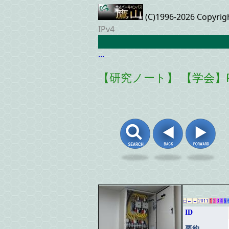
(C)1996-2026 Copyrig
IPv4
…
【研究ノート】 【学会】P
□
←
→
2011
1
2
3
4
5
ID
要約