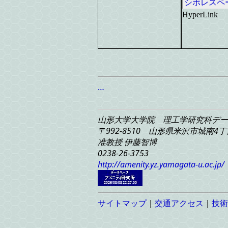
シボレスペ
HyperLink
…
山形大学大学院 理工学研究科
デー
〒992-8510 山形県米沢市城南4丁目
准教授 伊藤智博
0238-26-3753
http://amenity.yz.yamagata-u.ac.jp/
サイトマップ
｜
交通アクセス
｜
技術