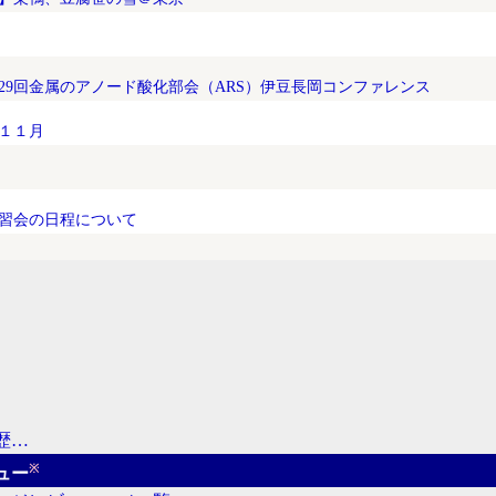
29回金属のアノード酸化部会（ARS）伊豆長岡コンファレンス
１１月
習会の日程について
歴…
※
ュー