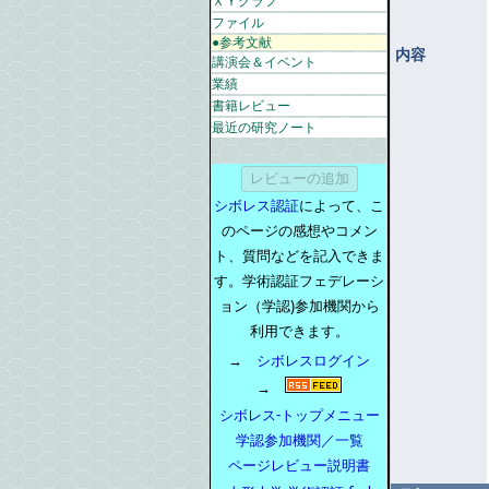
ＸＹグラフ
ファイル
●参考文献
内容
講演会＆イベント
業績
書籍レビュー
最近の研究ノート
シボレス認証
によって、こ
のページの感想やコメン
ト、質問などを記入できま
す。学術認証フェデレーシ
ョン（学認)参加機関から
利用できます。
→
シボレスログイン
→
シボレス-トップメニュー
学認参加機関／一覧
ページレビュー説明書