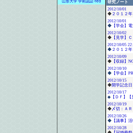
山形大学 学術認証-fed
研究ノート
2012/10/01
◆
２０１２年
2012/10/01
◆
【学会】電
2012/10/02
◆
【見学】Ｃ
2012/10/05
22
◆
２０１２年
2012/10/09
◆
【収録】N
2012/10/10
◆
【学会】PR
2012/10/15
◆
開学記念日
2012/10/17
◆
【ＤＦ】【
2012/10/19
◆
〆切：ＡＲ
2012/10/26
◆
【議事】活
2012/10/28
◆
【冠婚葬祭