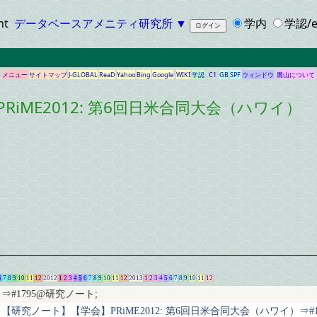
ht
データベースアメニティ研究所
▼
学内
学認/e
メニュー
サイトマップ
J-GLOBAL
ReaD
Yahoo
Bing
Google
WIKI
学認
C1
GB
SPF
ウィンドウ
鷹山について
RiME2012: 第6回日米合同大会（ハワイ）
6
7
8
9
10
11
12
2012
1
2
3
4
5
6
7
8
9
10
11
12
2013
1
2
3
4
5
6
7
8
9
10
11
12
⇒#1795@研究ノート;
【研究ノート】【学会】PRiME2012: 第6回日米合同大会（ハワイ）⇒#1