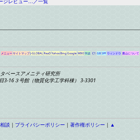
ージレビュー…／一覧
メニュー
サイトマップ
J-GLOBAL
ReaD
Yahoo
Bing
Google
WIKI
学認
C1
GB
SPF
ウィンドウ
鷹山について
タベースアメニティ研究所
3-16
３号館（物質化学工学科棟） 3-3301
相談
｜
プライバシーポリシー
｜
著作権ポリシー
｜
▲