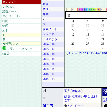
カレンダー
時間
シラバス
物理
□
←
→
2011
1
2
3
4
5
6
7
8
9
10
11
12
2012
講義ノート
地学
スケジュール
7月
●
時間
日
月
火
暦
物理
29
30
31
講義ノート
地学
5
6
7
シラバス
●
12
13
14
暦
…過去から
19
20
21
●外部リンク
26
27
28
2004-H16
2
3
4
＞歴史データベース
2005-H17
(
0
,
2.28792237058148 rad
(asp)
2006-H18
2007-H19
2008-H20
2009-H21
2010-H22
2011-H23
…
月
葉月
(
August
)
残暑お見舞い申し上げ
※
2
ます
誕生石
◆
ペリドート