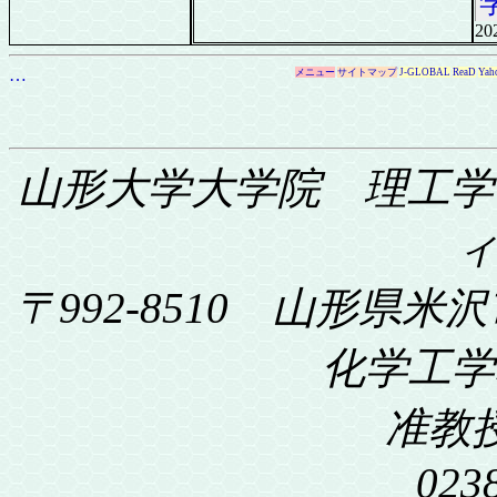
20
…
メニュー
サイトマップ
J-GLOBAL
ReaD
Yah
山形大学大学院 理工学
〒992-8510 山形県米沢
化学工学科
准教
023