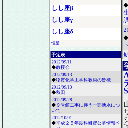
しし座β
しし座γ
2
しし座δ
恒星…
予定表
2012/09/11
◆
教授会
2012/09/13
◆
物質化学工学科教員の皆様
2012/09/13
◆
秋田
2012/09/28
◆
９号館工事に伴う一部断水につ
いて
2012/10/01
◆
平成２５年度科研費公募情報ペ