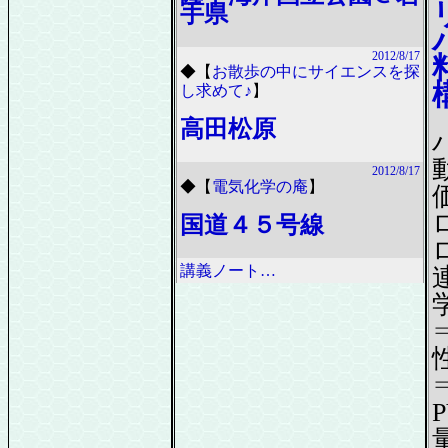
手県
2012/8/17
◆
【
お散歩の中にサイエンスを探
し求めて♪
】
高田松原
2012/8/17
◆
【
電気化学の庵
】
国道４５号線
講義ノート…