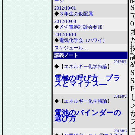
ージ
2012/10/01
◆
３年生の仮配属
2012/10/08
0
◆
〆切電池討論会参加
2012/10/10
◆
電気化学会（ハワイ）
スケジュール…
講義ノート
2012/8/1
め
◆
【
エネルギー化学特論
】
電極の呼び方―プラ
S
スとマイナス―
2012/8/2
◆
【
エネルギー化学特論
】
電池のバインダーの
選び方
2012/8/3