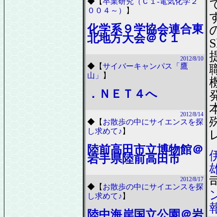
◆
【
卒業研究（Ｃ１-電気化学２
００４～）
】
化学系９学協会連合東
北地方大会＠Ｃ１
S
2012/8/10
◆
【
サイバーキャンパス「鷹
山」
】
．ＮＥＴ４へ
2012/8/14
◆
【
お散歩の中にサイエンスを探
し求めて♪
】
陸前高田市立博物館＠
岩手県陸前高田市
司
2012/8/17
◆
【
お散歩の中にサイエンスを探
し求めて♪
】
陸中海岸国立公園＠岩