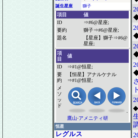
誕生星座
獅子
2
項目
値
ID
⇒#6@星座;
2
要約
獅子⇒#6@星座;
題名
【星座】獅子⇒#6@
星座;
2
項
値
目
2
ID
⇒#1@恒星;
要
【恒星】アナルケナル
約
⇒#1@恒星;
メ
ソ
2
ッ
ド
·
鷹山
·
アメニティ研
恒星
レグルス
2