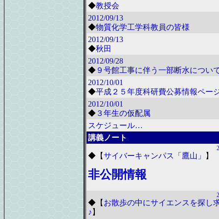
◆
教授会
2012/09/13
◆
物質化学工学科教員の皆様
2012/09/13
◆
秋田
2012/09/28
◆
９号館工事に伴う一部断水につい
2012/10/01
◆
平成２５年度科研費公募情報ペー
2012/10/01
◆
３年生の仮配属
スケジュール…
講義ノート
◆
【
サイバーキャンパス「鷹山」
】
非公開情報
◆
【
お散歩の中にサイエンスを探し
♪
】