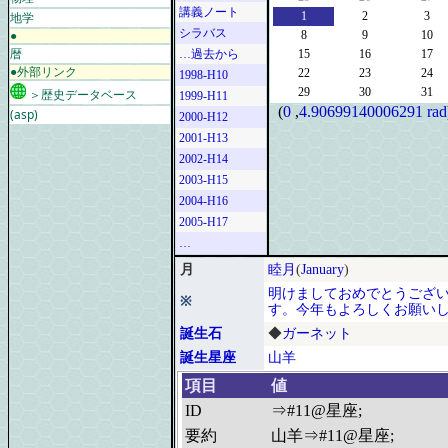
講義ノート
地学
1
2
3
シラバス
●
8
9
10
暦
…過去から
15
16
17
●外部リンク
22
23
24
1998-H10
29
30
31
＞歴史データベース
1999-H11
(
0
,
4.90699140006291 rad
(asp)
2000-H12
2001-H13
2002-H14
2003-H15
2004-H16
2005-H17
…
月
睦月
(
January
)
明けましておめでとうござ
※
す。今年もよろしくお願い
誕生石
◆
ガーネット
誕生星座
山羊
項目
値
ID
⇒#11@星座;
要約
山羊⇒#11@星座;