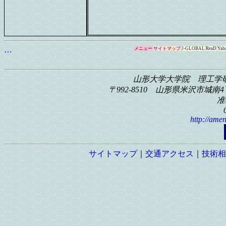
…
メニュー
サイトマップ
J-GLOBAL
ReaD
Yah
山形大学大学院 理工学
〒992-8510 山形県米沢市城南4丁
准
http://amen
サイトマップ
｜
交通アクセス
｜
技術相