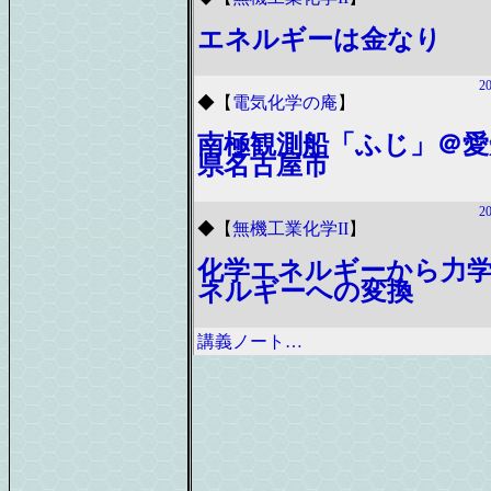
エネルギーは金なり
20
◆
【
電気化学の庵
】
南極観測船「ふじ」＠愛
県名古屋市
20
◆
【
無機工業化学II
】
化学エネルギーから力
ネルギーへの変換
講義ノート…