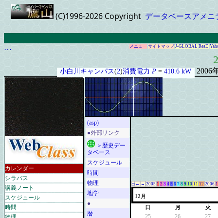
(C)1996-2026 Copyright
データベースアメニ
…
メニュー
サイトマップ
J-GLOBAL
ReaD
Yah
2
2006
小白川キャンパス
(
2
)
消費電力
P
=
410.6 kW
(asp)
●外部リンク
＞歴史デー
タベース
スケジュール
カレンダー
時間
シラバス
物理
□
←
→
2005
1
2
3
4
5
6
7
8
9
10
11
12
2006
1
講義ノート
地学
スケジュール
12月
●
時間
日
月
火
暦
物理
25
26
27