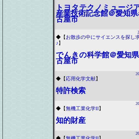
トヨタテクノミュージ
産業技術記念館＠愛知県
古屋市
◆
【
お散歩の中にサイエンスを探し
♪
】
でんきの科学館＠愛知県
古屋市
20
◆
【
応用化学文献
】
特許検索
20
◆
【
無機工業化学II
】
知的財産
20
◆
【
無機工業化学II
】