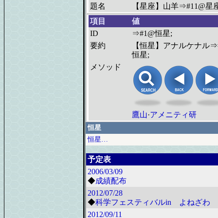
題名
【星座】山羊⇒#11@星座
項目
値
ID
⇒#1@恒星;
要約
【恒星】アナルケナル⇒
恒星;
メソッド
鷹山
·
アメニティ研
恒星
恒星…
予定表
2006/03/09
◆
成績配布
2012/07/28
◆
科学フェスティバルin よねざわ 2
2012/09/11