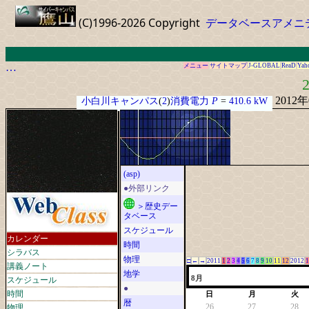
(C)1996-2026 Copyright
データベースアメニ
…
メニュー
サイトマップ
J-GLOBAL
ReaD
Yah
2
2012
小白川キャンパス
(
2
)
消費電力
P
=
410.6 kW
(asp)
●外部リンク
＞歴史デー
タベース
スケジュール
カレンダー
時間
シラバス
物理
□
←
→
2011
1
2
3
4
5
6
7
8
9
10
11
12
2012
1
講義ノート
地学
スケジュール
8月
●
時間
日
月
火
暦
物理
26
27
28