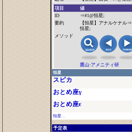
項目
値
ID
⇒#1@恒星;
要約
【恒星】アナルケナル⇒
恒星;
メソッド
鷹山
·
アメニティ研
恒星
スピカ
おとめ座γ
おとめ座ε
恒星…
予定表