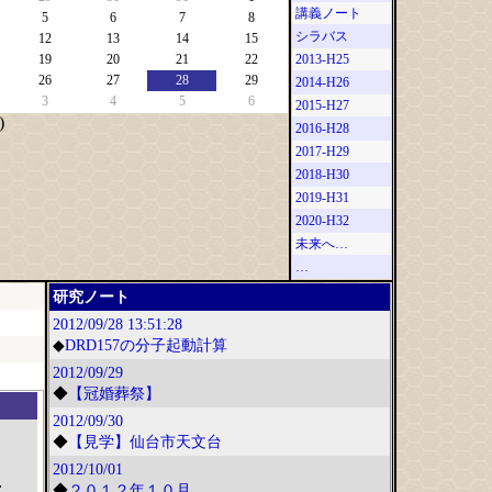
講義ノート
5
6
7
8
シラバス
12
13
14
15
19
20
21
22
2013-H25
26
27
28
29
2014-H26
3
4
5
6
2015-H27
)
2016-H28
2017-H29
2018-H30
2019-H31
2020-H32
未来へ…
…
研究ノート
2012/09/28
13:51:28
◆
DRD157の分子起動計算
2012/09/29
◆
【冠婚葬祭】
2012/09/30
◆
【見学】仙台市天文台
2012/10/01
;
◆
２０１２年１０月