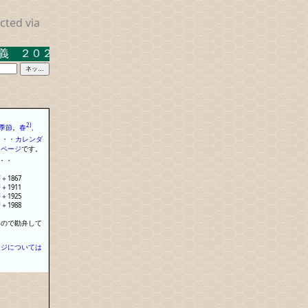
cted via
２０２３．３．１７ 米沢キャンパス中示Ａ
2)
季節
。
春
、
・
・
・
カレンダ
る
ページ
で
す
。
・
・
暦
＋
1867
暦
＋
1911
暦
＋
1925
暦
＋
1988
なので勘弁して
ージについては