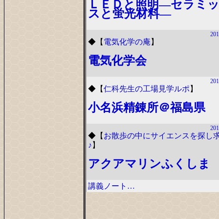
ＬＥＤと照明―セラミ
スと蛍光材料―
201
◆
【
電気化学の庵
】
電気化学会
201
◆
【
仁科先生の工場見学ルポ
】
小名浜精錬所＠福島県
201
◆
【
お散歩の中にサイエンスを探し
♪
】
アクアマリンふくしま
講義ノート…