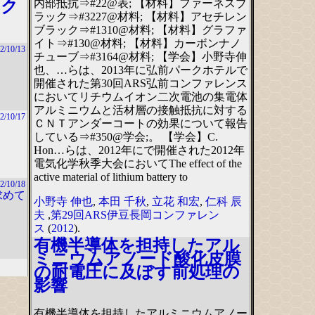
内部抵抗⇒#22@表; 【材料】ファーネスブ
ック
ラック⇒#3227@材料; 【材料】アセチレン
ブラック⇒#1310@材料; 【材料】グラファ
イト⇒#130@材料; 【材料】カーボンナノ
2/10/13
チューブ⇒#3164@材料; 【学会】小野寺伸
也、…らは、2013年に弘前パークホテルで
開催された第30回ARS弘前コンファレンス
においてリチウムイオン二次電池の集電体
アルミニウムと活材層の接触抵抗に対する
2/10/17
ＣＮＴアンダーコートの効果について報告
している⇒#350@学会;。 【学会】C.
Hon…らは、2012年にで開催された2012年
電気化学秋季大会においてThe effect of the
active material of lithium battery to
2/10/18
求めて
小野寺 伸也
,
本田 千秋
,
立花 和宏
,
仁科 辰
夫
,
第29回ARS伊豆長岡コンファレン
ス
(
2012
).
有機半導体を担持したアル
ミニウムアノード酸化皮膜
の耐電圧に及ぼす前処理の
影響
有機半導体を担持したアルミニウムアノー