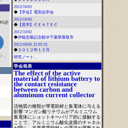
2012/10/01
◆
【学会】電気化学会
2012/10/02
#1@
◆
【見学】ＣＥＡＴＥＣ
2012/10/02
◆
伊能忠敬記念館＠千葉県香取市
2012/10/05
22:05:32
◆
２０１２年１２月
·
研究ノート…
学会発表
The effect of the active
material of lithium battery to
the contact resistance
between carbon and
aluminum current collector
活物質の種類が導電助材と集電体に与える
影響 マンガン酸リチウムがアルミニウム
集電体にショットキーバリア的に接触する
ことで、アルミニウム酸化皮膜のチャネル
が閉じ、炭素導電助材への電流が遮断され