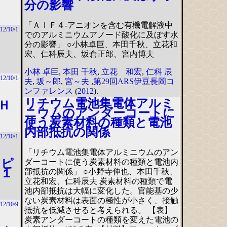
分の影響
「ＡｌＦ４-アニオンを含む有機電解液中
12/10/1
でのアルミニウムアノード酸化に及ぼす水
分の影響」 ○小林卓巨、本田千秋、立花和
宏、仁科辰夫、坂倉正郎、宮内博夫
小林 卓巨
,
本田 千秋
,
立花 和宏
,
仁科 辰
12/10/1
夫
,
坂～郎
,
宮～夫
,
第29回ARS伊豆長岡コ
ンファレンス
(
2012
).
リチウム電池集電体アルミ
Ｈ
ニウムのアンダーコートに
使う炭素材料の種類と電池
内部抵抗の関係
12/10/1
「リチウム電池集電体アルミニウムのアン
ッピ
ダーコートに使う炭素材料の種類と電池内
０１
部抵抗の関係」 ○小野寺伸也、本田千秋、
立花和宏、仁科辰夫 炭素材料の種類で電
池内部抵抗は大幅に変化した。官能基の少
ない炭素材料は表面の極性が小さく、接触
12/10/9
抵抗を低減させると考えられる。 【表】
炭素アンダーコートの種類を変えた電池の