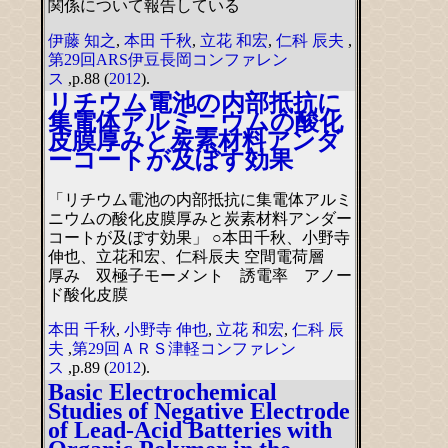
関係について報告している
伊藤 知之
,
本田 千秋
,
立花 和宏
,
仁科 辰夫
,
第29回ARS伊豆長岡コンファレン
ス
,p.88 (
2012
).
リチウム電池の内部抵抗に
集電体アルミニウムの酸化
皮膜厚みと炭素材料アンダ
ーコートが及ぼす効果
「リチウム電池の内部抵抗に集電体アルミ
ニウムの酸化皮膜厚みと炭素材料アンダー
コートが及ぼす効果」 ○本田千秋、小野寺
伸也、立花和宏、仁科辰夫 空間電荷層
厚み 双極子モーメント 誘電率 アノー
ド酸化皮膜
本田 千秋
,
小野寺 伸也
,
立花 和宏
,
仁科 辰
夫
,
第29回ＡＲＳ津軽コンファレン
ス
,p.89 (
2012
).
Basic Electrochemical
Studies of Negative Electrode
of Lead-Acid Batteries with