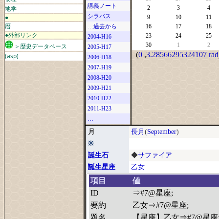
講義ノート
地学
2
3
4
シラバス
●
9
10
11
暦
…過去から
16
17
18
●外部リンク
23
24
25
2004-H16
30
1
2
＞歴史データベース
2005-H17
(
0
,
3.28566295324107 rad
(asp)
2006-H18
2007-H19
2008-H20
2009-H21
2010-H22
2011-H23
…
月
長月
(
September
)
※
誕生石
◆
サファイア
誕生星座
乙女
項目
値
ID
⇒#7@星座;
要約
乙女⇒#7@星座;
題名
【星座】乙女⇒#7@星座