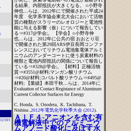
る結果、内部抵抗が大きくなる。 ○小野寺
て
伸也…らは、2012年にで開催された平成24
年度 化学系学協会東北大会において活物
質の種類がスラリーのレオロジーと電池性
能に与える影響（仮）について報告してい
る⇒#317@学会;。 【学会】○小野寺伸
ジ
也…らは、2012年に公共の宿 おおとり荘
で開催された第29回ARS伊豆長岡コンファ
レンスにおいてリチウム電池集電体アルミ
ニウムのアンダーコートに使う炭素材料の
種類と電池内部抵抗の関係について報告し
ている⇒#328@学会;。 【材料】正極活物
質⇒#3551@材料;マンガン酸リチウム
⇒#20@材料;コバルト酸リチウム⇒#495@
材料; 【業績】本田千秋…らは、2014年に
Evaluation of Contact Registance of Aluminum
Current Collector Surfaces for Energy
C. Honda, S. Onodera, K. Tachibana, T.
Nishina ,
2012年電気化学秋季大会
(
2012
).
ＡｌＦ４-アニオンを含む有
12/10/1
機電解液中でのアルミニウ
ムアノード酸化に及ぼす水