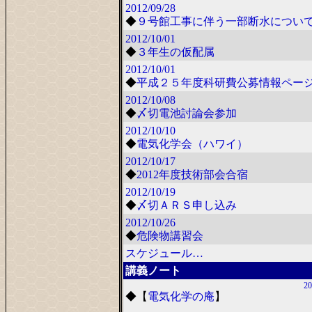
2012/09/28
◆
９号館工事に伴う一部断水につい
2012/10/01
◆
３年生の仮配属
2012/10/01
◆
平成２５年度科研費公募情報ペー
2012/10/08
◆
〆切電池討論会参加
2012/10/10
◆
電気化学会（ハワイ）
2012/10/17
◆
2012年度技術部会合宿
2012/10/19
◆
〆切ＡＲＳ申し込み
2012/10/26
◆
危険物講習会
スケジュール…
講義ノート
20
◆
【
電気化学の庵
】