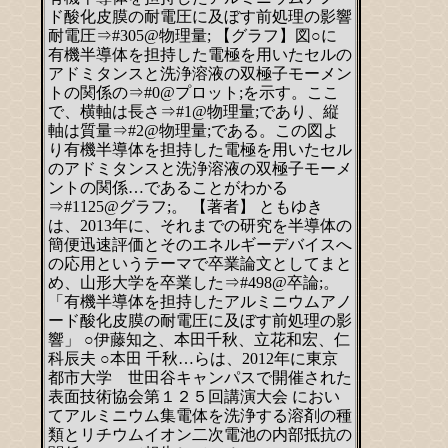
ド酸化皮膜の耐電圧に及ぼす前処理の影響
耐電圧⇒#305@物理量; 【グラフ】図○に
有機半導体を担持した電極を用いたセルの
アドミタンスと洗浄溶液の双極子モーメン
トの関係の⇒#0@プロット;を示す。ここ
で、横軸は長さ⇒#1@物理量;であり、縦
軸は質量⇒#2@物理量;である。この図よ
り有機半導体を担持した電極を用いたセル
のアドミタンスと洗浄溶液の双極子モーメ
ントの関係…であることがわかる
⇒#1125@グラフ;。 【著者】 ともゆき
は、2013年に、それまでの研究を半導体の
簡便迅速評価とそのエネルギーデバイスへ
の応用というテーマで卒業論文としてまと
め、山形大学を卒業した⇒#498@卒論;。
「有機半導体を担持したアルミニウムアノ
ード酸化皮膜の耐電圧に及ぼす前処理の影
響」 ○伊藤知之、本田千秋、立花和宏、仁
科辰夫 ○本田 千秋…らは、2012年に東京
都市大学 世田谷キャンパスで開催された
表面技術協会第１２５回講演大会 におい
てアルミニウム集電体を洗浄する溶剤の種
類とリチウムイオン二次電池の内部抵抗の