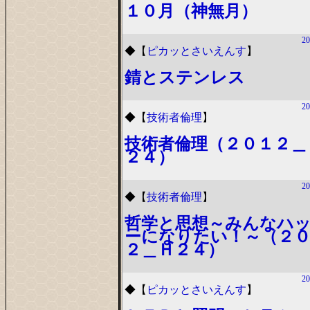
１０月（神無月）
20
◆
【
ピカッとさいえんす
】
錆とステンレス
20
◆
【
技術者倫理
】
技術者倫理（２０１２＿
２４）
20
◆
【
技術者倫理
】
哲学と思想～みんなハ
ーになりたい！～（２
２＿Ｈ２４）
20
◆
【
ピカッとさいえんす
】