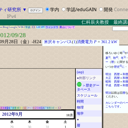
ティ研究所
▼
学内
学認/eduGAIN
開発
Conne
IPv4
仁科辰夫教授 最終講義 
oo
Bing
Google
WIKI
学認
C1
GB
SPF
ウィンドウ
鷹山について
012/09/28
年09月28日（金）-H24
米沢キャンパス
(
1
)
消費電力
P
=
361.2 kW
1)
移ろいゆく時
や
3)
4)
5)
夏
、
秋
、
冬
ー
（
暦
）
に
関す
6)
いつか
歴史
に
・
(asp)
明治
西
暦
＝
和
大正
西
暦
＝
和
●外部リンク
昭和
西
暦
＝
和
平成
西
暦
＝
和
＞歴史デー
タベース
明治
以前は旧
暦
スケジュール
ください
。
時間
カレンダーのペ
こちらです。
物理
2
3
4
5
6
7
8
9
10
11
12
2013
1
2
3
4
5
6
7
8
9
10
11
12
地学
2012年9月
10月
●
水
木
金
土
暦
29
30
31
1