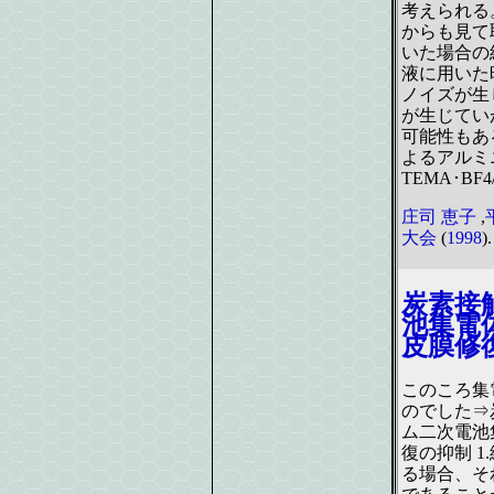
考えられる
からも見て取
いた場合の結
液に用いた
ノイズが生
が生じてい
可能性もある
よるアルミ
TEMA･B
庄司 恵子
,
大会
(
1998
).
炭素接
池集電
皮膜修
このころ集
のでした⇒
ム二次電池
復の抑制 
る場合、そ