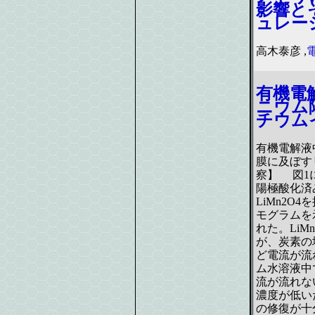
影響と
ュレー
高木泰彦 ,
有機電
ニウム
チウム
有機電解液
膜に及ぼす
察】 図1にT
陽極酸化済
LiMn2O
モグラムを
れた。LiM
が、炭素の
ど電流が流
ム水溶液中
流が流れな
濃度が低い
の修復が十