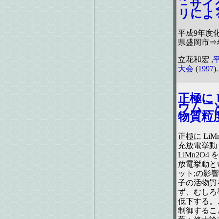
－サイ
リによ
平成9年度
県盛岡市⇒#
立花和宏 ,
大会
(
1997
).
正極に 
ウム二
物質粒
正極に Li
充放電挙動
LiMn2O
放電挙動と
ット;の影響
子の活物質
ず、むしろ
低下する。
制御するこ