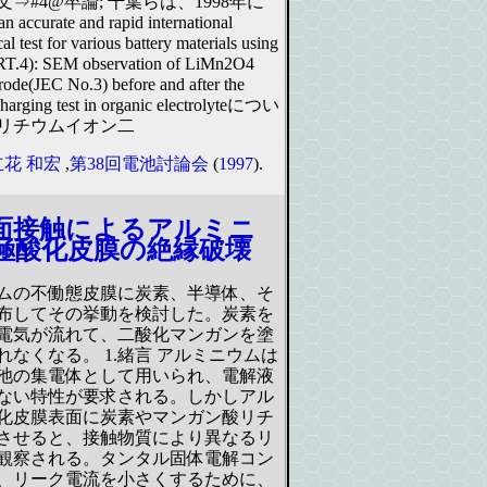
⇒#4@卒論; 千葉らは、1998年に
an accurate and rapid international
al test for various battery materials using
RT.4): SEM observation of LiMn2O4
trode(JEC No.3) before and after the
charging test in organic electrolyteについ
リチウムイオン二
立花 和宏
,
第38回電池討論会
(
1997
).
面接触によるアルミニ
極酸化皮膜の絶縁破壊
ムの不働態皮膜に炭素、半導体、そ
布してその挙動を検討した。炭素を
電気が流れて、二酸化マンガンを塗
れなくなる。 1.緒言 アルミニウムは
池の集電体として用いられ、電解液
ない特性が要求される。しかしアル
化皮膜表面に炭素やマンガン酸リチ
させると、接触物質により異なるリ
観察される。タンタル固体電解コン
、リーク電流を小さくするために、