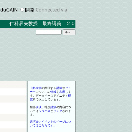
duGAIN
開発
Connected via
仁科辰夫教授 最終講義 ２０２３．３．１７ 米沢キャンパ
山形大学
の関係する
講演
や
セミ
ナー
に
ついての
情報
を
表示
しま
す
。
データベースアメニティ
研
究
所で入力しています
。
招待
講演
、
特別
講演
の内容につ
いては
シラバス
と
リンク
されま
す
。
講演会／イベントのページにつ
いてはこちらです。