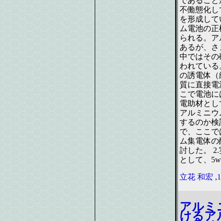
であること
不働態化し
を形成して
ム電池の正
られる。ア
あるが、さ
中ではその
われている
の誘電体（
質に直接電
こで電池に
電助材とし
アルミニウ
するのか検
で、ここで
ム集電体の
討した。 
として、5
立花 和宏
,
アルミ
けるア