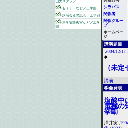
山大スタッフ
シラバス
セミナーなど／工学部
関係者
講演会＆談話会／工学部
関係グルー
科学実験教室など／工学
プ
部
ホームペー
ジ
講演題目
2004/12/17
◆
（未定
講演…
学会発表
塩酸中
電極の
挙動
澤井実 ,
1