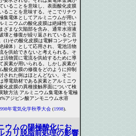
が要求される。それは集電体金属が
ていることを意味し、表面酸化皮膜
いることを意味する。そこでリチウ
極集電体としてアルミニウムが用い
ルミニウムの酸化皮膜は絶縁性では
まざまな欠陥部を含み、通常水溶液
破壊と修復が繰り返されていると言
。(1)その酸化皮膜は電解コンデンサ
絶縁体）として応用され、電池活物
流を供給できないと考えられる。そ
は活物質に電流を供給するために導
て炭素が用いられる。しかし炭素が
ム酸化皮膜の修復をどのように抑制
討された例はほとんどない。そこ
は導電助材である炭素とアルミニウ
酸化皮膜の異種接触界面について検
2.実験方法 アルミニウム集電体を電極
wt%アジピン酸アンモニウム水溶
1998年電気化学秋季大会
(
1998
).
ニウムの陽極酸化にお
ルカリ脱脂前処理の影響