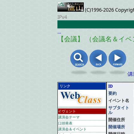
(C)1996-2026 Copyrig
IPv4
…
【会議】 （会議名＆イベ
·
講
ID
リンク
要約
イベント名
サブタイト
イヴェント
ル
講演会テーマ
開催住所
口頭発表
開催場所
講演会＆イベント
開催日時