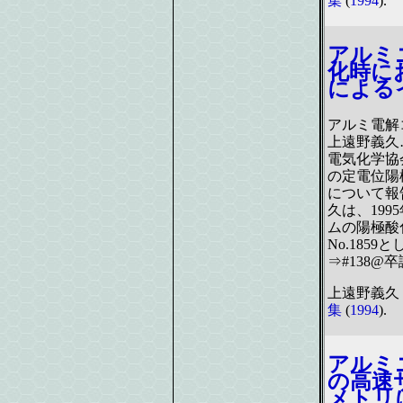
集
(
1994
).
アルミ
化時に
による
アルミ電解コ
上遠野義久
電気化学協
の定電位陽
について報告
久は、19
ムの陽極酸
No.185
⇒#138@卒
上遠野義久 
集
(
1994
).
アルミ
の高速
メトリ