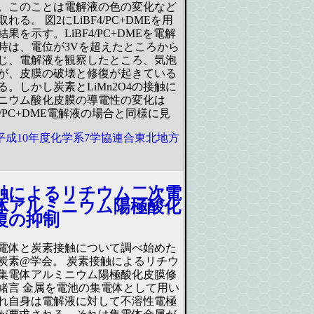
。このことは電解液の色の変化など
れる。 図2にLiBF4/PC+DMEを用
果を示す。LiBF4/PC+DMEを電解
時は、電位が3Vを超えたところから
じ、電解液を観察したところ、気泡
が、皮膜の破壊と修復が起きている
。しかし炭素とLiMn2O4の接触に
ニウム酸化皮膜の導電性の変化は
F4/PC+DME電解液の場合と同様に見
平成10年度化学系7学協連合東北地方
触によるリチウム二次電
体アルミニウム陽極酸化
復の抑制
電体と炭素接触について調べ始めた
炭素@学会。 炭素接触によるリチウ
集電体アルミニウム陽極酸化皮膜修
1.緒言 金属を電池の集電体として用い
れ自身は電解液に対して不溶性電極