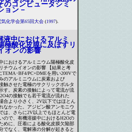
そのコンピュータシミ
ション－
電気化学会第65回大会
(
1997
).
解液中におけるアルミ
陽極酸化皮膜に及ぼすリ
イオンの影響
中におけるアルミニウム陽極酸化皮
リチウムイオンの影響 【結果と考
EMA･BF4/PC+DMEを用い200Vで
みのアルミニウムに炭素および
4を接触させた電極のサクリックボルタ
示す。炭素の接触によって電流が流
n2O4の接触でも若干電流が流れた
場合より小さく、2V以下ではほとん
れなかった。アジピン酸アンモニウ
では、さらに2V以上でもほとんど電
いので、有機溶媒中におけるH2Oの
ために、圧着による酸化皮膜欠陥部
分でなく、電解液の分解が起きると