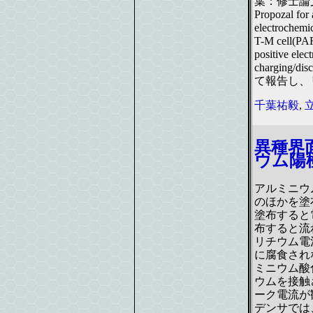
葉：修士論文
Propozal for 
electrochemic
T-M cell(PA
positive elec
charging/dis
て報告し、
千葉祐毅
,
異種界
ウム陽
アルミニウ
のほかを塗
塗布すると
布すると流
リチウム電
に腐食され
ミニウム酸
ウムを接触
ーク電流が
デンサでは