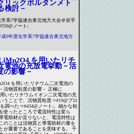
クリックボルタンメト
る検討－
化学系7学協連合東北地方大会＠岩手
550@ノート;
平成9年度化学系7学協連合東北地方
LiMn2O4 を用いたリチ
次電池の充放電挙動－活
度の影響－
Mn2O4 を用いたリチウム二次電池の
－活物質粒度の影響－ 正極に
4 を用いたリチウムイオン二次電池の充
いうことで、活物質粒度⇒#19@プロ
を調べた⇒#434@ノート;。細かな粒
を使ったところで電流特性は変ら
導電助材が足りないと、電流特性は
このことは活物質と導電助材の量を
とが重要であることを意味する。 千