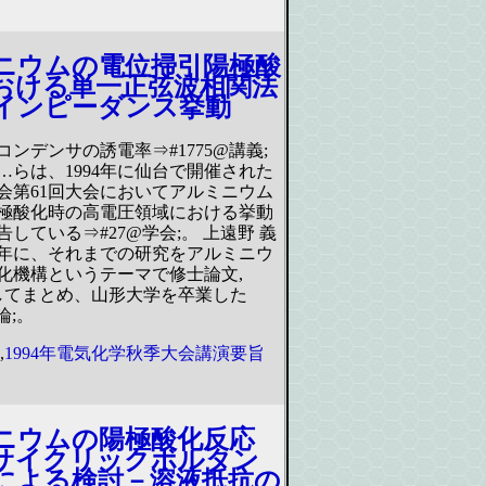
ニウムの電位掃引陽極酸
おける単一正弦波相関法
インピーダンス挙動
ンデンサの誘電率⇒#1775@講義;
…らは、1994年に仙台で開催された
会第61回大会においてアルミニウム
極酸化時の高電圧領域における挙動
している⇒#27@学会;。 上遠野 義
95年に、それまでの研究をアルミニウ
化機構というテーマで修士論文,
9としてまとめ、山形大学を卒業した
論;。
,
1994年電気化学秋季大会講演要旨
ニウムの陽極酸化反応
サイクリックボルタン
による検討－溶液抵抗の