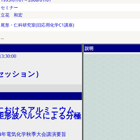
セミナー
立花 和宏
尾形・仁科研究室(旧応用化学C1講座)
…
説明
13:30:00
セッション）
におけるアルミニウム
矩形波パルスによる分極
994年電気化学秋季大会講演要旨