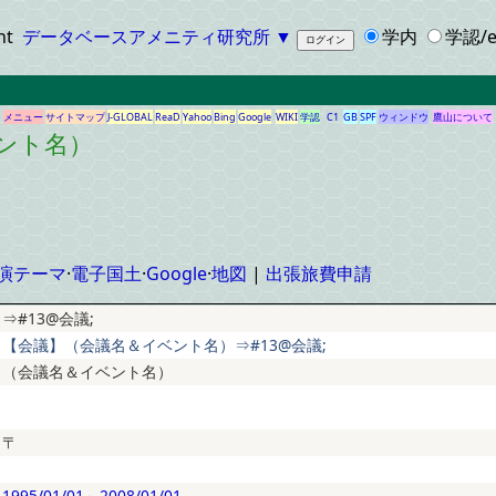
ht
データベースアメニティ研究所
▼
学内
学認/e
メニュー
サイトマップ
J-GLOBAL
ReaD
Yahoo
Bing
Google
WIKI
学認
C1
GB
SPF
ウィンドウ
鷹山について
ント名）
演テーマ
·
電子国土
·
Google
·
地図
|
出張旅費申請
⇒#13@会議;
【会議】（会議名＆イベント名）⇒#13@会議;
（会議名＆イベント名）
〒
1995/01/01
～
2008/01/01