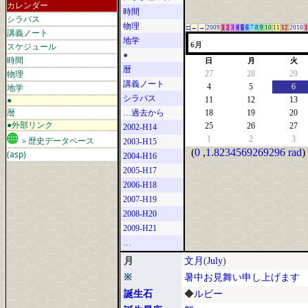
カレンダー
時間
シラバス
物理
□
←
→
2009
1
2
3
4
5
6
7
8
9
10
11
12
2010
1
講義ノート
地学
スケジュール
6月
●
時間
日
月
火
暦
物理
27
28
29
講義ノート
地学
4
5
6
シラバス
●
11
12
13
暦
…過去から
18
19
20
●外部リンク
25
26
27
2002-H14
1
2
3
＞歴史データベース
2003-H15
(
0
,
1.8234569269296 rad
)
(asp)
2004-H16
2005-H17
2006-H18
2007-H19
2008-H20
2009-H21
…
月
文月
(
July
)
※
暑中お見舞い申し上げます
誕生石
◆
ルビー