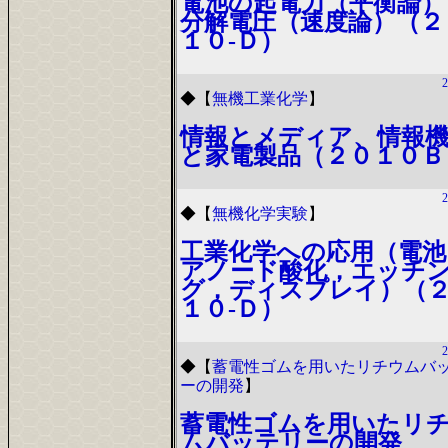
電池の起電力（平衡論）
分解電圧（速度論）（２
１０-Ｄ）
2
◆
【
無機工業化学
】
情報とメディア、情報
と家電製品（２０１０Ｂ
2
◆
【
無機化学実験
】
工業化学への応用（電池
アノード酸化，エッチ
グ，ディスプレイ）（
１０-Ｄ）
2
◆
【
蓄電性ゴムを用いたリチウムバ
ーの開発
】
蓄電性ゴムを用いたリ
ムバッテリーの開発