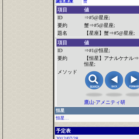
誕生星座
蟹
項目
値
ID
⇒#5@星座;
要約
蟹⇒#5@星座;
題名
【星座】蟹⇒#5@星座;
項目
値
ID
⇒#1@恒星;
要約
【恒星】アナルケナル⇒
恒星;
メソッド
鷹山
·
アメニティ研
恒星
恒星…
予定表
2012/07/28