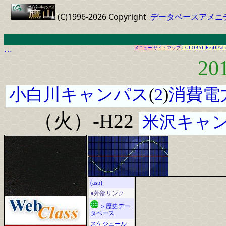
(C)1996-2026 Copyright
データベースアメニ
…
メニュー
サイトマップ
J-GLOBAL
ReaD
Yah
20
小白川キャンパス
(
2
)
消費電
（火）-H22
米沢キャ
(asp)
●外部リンク
＞歴史デー
タベース
スケジュール