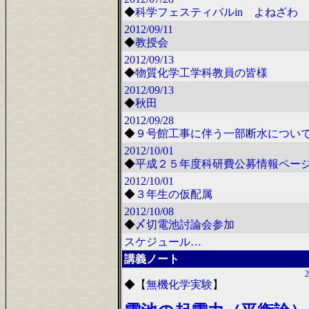
◆
科学フェスティバルin よねざわ 2
2012/09/11
◆
教授会
2012/09/13
◆
物質化学工学科教員の皆様
2012/09/13
◆
秋田
2012/09/28
◆
９号館工事に伴う一部断水につい
2012/10/01
◆
平成２５年度科研費公募情報ペー
2012/10/01
◆
３年生の仮配属
2012/10/08
◆
〆切電池討論会参加
スケジュール…
講義ノート
2
◆
【
無機化学実験
】