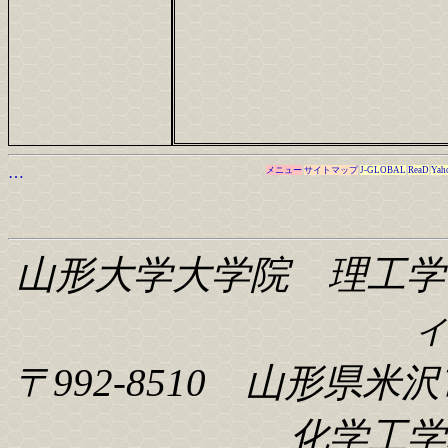
…
メニュー
サイトマップ
J-GLOBAL
ReaD
Yah
山形大学大学院 理工学
〒992-8510 山形県米沢
化学工学科