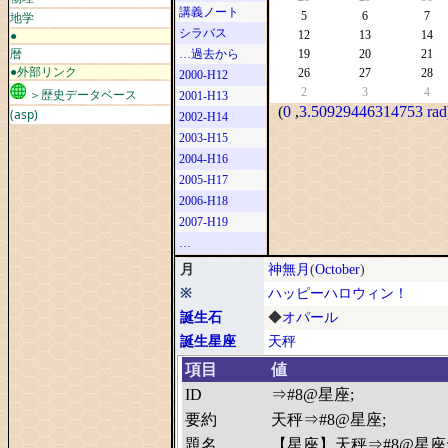
講義ノート
地学
5
6
7
シラバス
●
12
13
14
暦
…過去から
19
20
21
●外部リンク
26
27
28
2000-H12
2
3
4
＞歴史データベース
2001-H13
(
0
,
3.50929446314753 rad
(asp)
2002-H14
2003-H15
2004-H16
2005-H17
2006-H18
2007-H19
…
月
神無月
(
October
)
※
ハッピーハロウィン！
誕生石
◆
オパール
誕生星座
天秤
項目
値
ID
⇒#8@星座;
要約
天秤⇒#8@星座;
題名
【星座】天秤⇒#8@星座