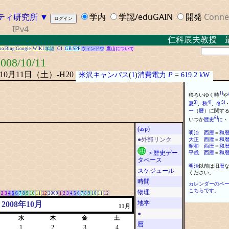
ティ研究所
▼
学内
学認/eduGAIN
開発
Conne
IPv4
仁科辰夫教授 最終講
oo
Bing
Google
WIKI
学認
C1
GB
SPF
ウィンドウ
鷹山について
008/10/11
年10月11日（土）-H20
米沢キャンパス
(
1
)
消費電力
P
=
619.2 kW
1)
移ろいゆく時
や
3)
4)
5)
夏
、
秋
、
冬
ー
（
暦
）
に
関す
6)
いつか
歴史
に
・
(asp)
明治
西
暦
＝
和
大正
西
暦
＝
和
●外部リンク
昭和
西
暦
＝
和
平成
西
暦
＝
和
＞歴史デー
タベース
明治
以前は旧
暦
スケジュール
ください
。
時間
カレンダーのペ
こちらです。
物理
2
3
4
5
6
7
8
9
10
11
12
2009
1
2
3
4
5
6
7
8
9
10
11
12
地学
2008年10月
11月
●
水
木
金
土
暦
1
2
3
4