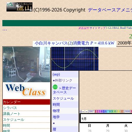
(C)1996-2026 Copyright
データベースアメニ
…
メニュー
サイトマップ
J-GLOBAL
ReaD
Yah
2
2008
小白川キャンパス
(
2
)
消費電力
P
=
410.6 kW
(asp)
●外部リンク
＞歴史デー
タベース
スケジュール
カレンダー
時間
シラバス
物理
□
←
→
2007
1
2
3
4
5
6
7
8
9
10
11
12
2008
1
講義ノート
地学
スケジュール
9月
●
時間
日
月
火
暦
物理
28
29
30