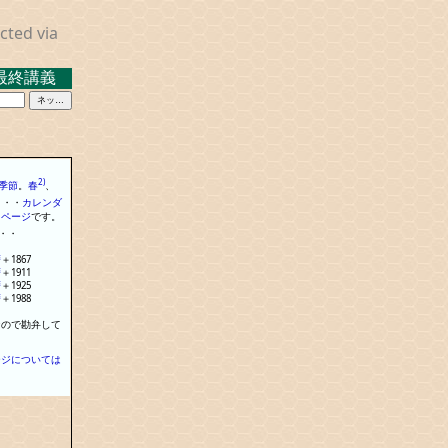
cted via
義 ２０２３．３．１７ 米沢キャンパス中示Ａ
2)
季節
。
春
、
・
・
・
カレンダ
る
ページ
で
す
。
・
・
暦
＋
1867
暦
＋
1911
暦
＋
1925
暦
＋
1988
なので勘弁して
ージについては