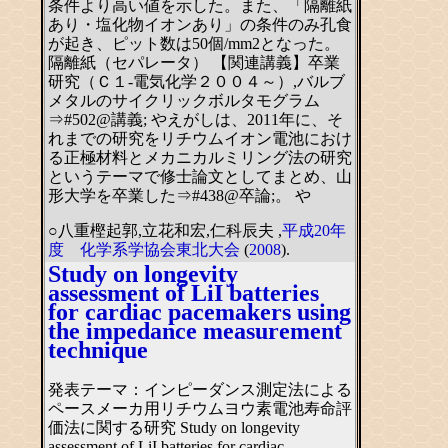
条件より高い値を示した。また、「隔離紙
あり・塩化物イオンあり」の条件のみ孔食
が起き、ピット数は50個/mm2となった。
隔離紙（セパレータ） 【関連講義】卒業
研究（Ｃ１-電気化学２００４～）,バルブ
メタルのサイクリックボルタモグラム
⇒#502@講義; やえがしは、2011年に、そ
れまでの研究をリチウムイオン電池におけ
る正極材料とメカニカルミリング法の研究
というテーマで修士論文としてまとめ、山
形大学を卒業した⇒#438@卒論;。 や
○八重樫起郭,立花和宏,仁科辰夫 ,
平成20年
度 化学系学協会東北大会
(
2008
).
Study on longevity
assessment of LiI batteries
for cardiac pacemakers using
the impedance measurement
technique
発表テーマ：インピーダンス測定法による
ペースメーカ用リチウムヨウ素電池寿命評
価法に関する研究 Study on longevity
assessment of LiI batteries for cardiac