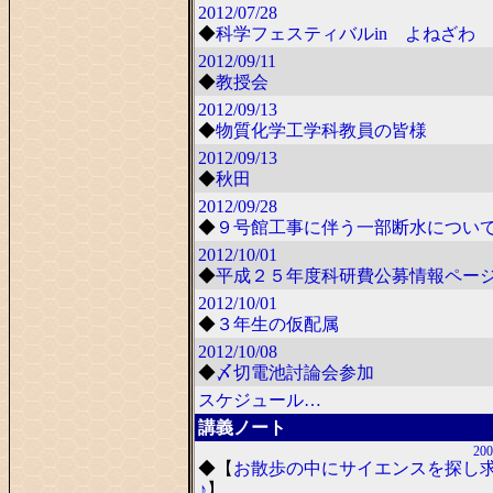
2012/07/28
◆
科学フェスティバルin よねざわ 2
2012/09/11
◆
教授会
2012/09/13
◆
物質化学工学科教員の皆様
2012/09/13
◆
秋田
2012/09/28
◆
９号館工事に伴う一部断水につい
2012/10/01
◆
平成２５年度科研費公募情報ペー
2012/10/01
◆
３年生の仮配属
2012/10/08
◆
〆切電池討論会参加
スケジュール…
講義ノート
200
◆
【
お散歩の中にサイエンスを探し
♪
】