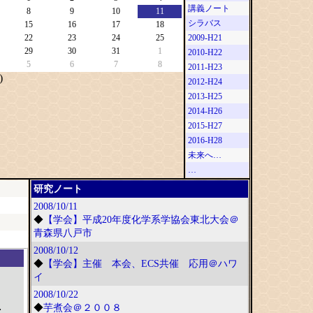
講義ノート
8
9
10
11
シラバス
15
16
17
18
22
23
24
25
2009-H21
29
30
31
1
2010-H22
5
6
7
8
2011-H23
)
2012-H24
2013-H25
2014-H26
2015-H27
2016-H28
未来へ…
…
研究ノート
2008/10/11
◆
【学会】平成20年度化学系学協会東北大会＠
青森県八戸市
2008/10/12
◆
【学会】主催 本会、ECS共催 応用＠ハワ
イ
2008/10/22
◆
芋煮会＠２００８
;