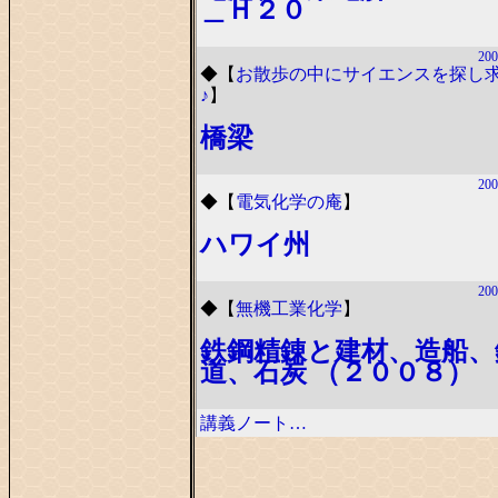
＿Ｈ２０
200
◆
【
お散歩の中にサイエンスを探し
♪
】
橋梁
200
◆
【
電気化学の庵
】
ハワイ州
200
◆
【
無機工業化学
】
鉄鋼精錬と建材、造船、
道、石炭 （２００８）
講義ノート…