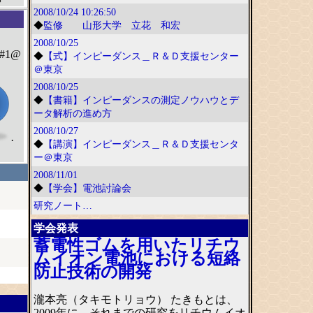
2008/10/24
10:26:50
◆
監修 山形大学 立花 和宏
2008/10/25
#1@
◆
【式】インピーダンス＿Ｒ＆Ｄ支援センター
＠東京
2008/10/25
◆
【書籍】インピーダンスの測定ノウハウとデ
ータ解析の進め方
2008/10/27
·
◆
【講演】インピーダンス＿Ｒ＆Ｄ支援センタ
ー＠東京
2008/11/01
◆
【学会】電池討論会
研究ノート…
学会発表
蓄電性ゴムを用いたリチウ
ムイオン電池における短絡
防止技術の開発
瀧本亮（タキモトリョウ） たきもとは、
2009年に、それまでの研究をリチウムイオ