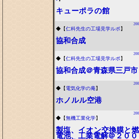
キューポラの館
200
◆
【
仁科先生の工場見学ルポ
】
協和合成
200
◆
【
仁科先生の工場見学ルポ
】
協和合成＠青森県三戸市
200
◆
【
電気化学の庵
】
ホノルル空港
200
◆
【
無機工業化学
】
製塩、イオン交換膜と燃
電池、工業電解＠２００