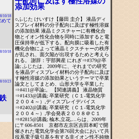
子配向に及ぼす極性溶媒の
添加効果
8/10/18
○ふじた けいすけ【藤田 圭介】 液晶ディ
求めて
スプレイ材料の分子配向に及ぼす極性溶媒
の添加効果 液晶ミクスチャーに有機化合
物とイオン性化合物を同時に添加すると電
圧保持率が低下する。配向膜に吸着した有
機化合物によって液晶ミクスチャーの秩序
8/10/18
が乱され、面欠陥が出現するためと考えら
れる。 謝辞：宇部興産 にれぎ⇒#379@卒
論; ふじたは、2009年に、それまでの研究
を液晶ディスプレイ材料の分子配向に及ぼ
す極性溶媒の添加効果というテーマで卒業
8/10/23
論文としてまとめ、山形大学を卒業した
⇒#411@卒論;。 【関連講義】 液晶物質
⇒#1433@講義; 卒業研究（Ｃ１-電気化学
鉄
２００４～）,ディスプレイデバイス
⇒#2402@講義; 卒業研究（Ｃ１-電気化学
２００４～）,学会発表２００８＠Ｃ１
⇒#2815@講義; 楡木,立花,…らは、2009年
に〒606-8501 京都市左京区吉田本町で開
催された電気化学会第76回大会において共
役系電子吸引基を有する非イオン性不純物