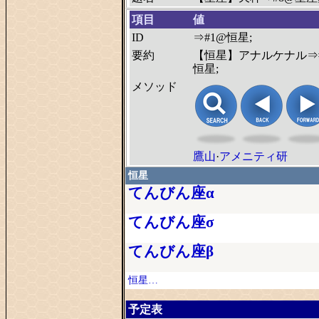
項目
値
ID
⇒#1@恒星;
要約
【恒星】アナルケナル⇒
恒星;
メソッド
鷹山
·
アメニティ研
恒星
てんびん座α
てんびん座σ
てんびん座β
恒星…
予定表