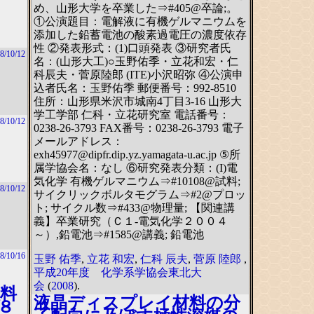
め、山形大学を卒業した⇒#405@卒論;。
①公演題目：電解液に有機ゲルマニウムを
添加した鉛蓄電池の酸素過電圧の濃度依存
性 ②発表形式：(1)口頭発表 ③研究者氏
8/10/12
名：(山形大工)○玉野佑季・立花和宏・仁
科辰夫・菅原陸郎 (ITE)小沢昭弥 ④公演申
込者氏名：玉野佑季 郵便番号：992-8510
住所：山形県米沢市城南4丁目3-16 山形大
学工学部 仁科・立花研究室 電話番号：
8/10/12
0238-26-3793 FAX番号：0238-26-3793 電子
メールアドレス：
exh45977@dipfr.dip.yz.yamagata-u.ac.jp ⑤所
属学協会名：なし ⑥研究発表分類：(I)電
気化学 有機ゲルマニウム⇒#10108@試料;
8/10/12
サイクリックボルタモグラム⇒#2@プロッ
ト; サイクル数⇒#433@物理量; 【関連講
義】卒業研究（Ｃ１-電気化学２００４
～）,鉛電池⇒#1585@講義; 鉛電池
8/10/16
玉野 佑季
,
立花 和宏
,
仁科 辰夫
,
菅原 陸郎
,
平成20年度 化学系学協会東北大
会
(
2008
).
料
液晶ディスプレイ材料の分
８