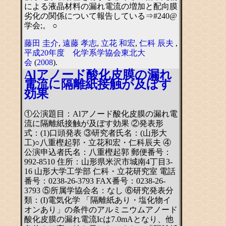
による液晶材料の漏れ電流の増加と配向膜
劣化の関係について報告している⇒#240@
学会;。 ○
藤田 圭介
,
遠藤 孝志
,
立花 和宏
,
仁科 辰夫
,
平成20年度 化学系学協会東北大
会
(
2008
).
Alアノード酸化皮膜の漏れ
電流に隔離紙接触が及ぼす
効果
①公演題目：Alアノード酸化皮膜の漏れ電
流に隔離紙接触が及ぼす効果 ②発表形
式：(1)口頭発表 ③研究者氏名：(山形大
工)○八重樫起郭・立花和宏・仁科辰夫 ④
公演申込者氏名：八重樫起郭 郵便番号：
992-8510 住所：山形県米沢市城南4丁目3-
16 山形大学工学部 仁科・立花研究室 電話
番号：0238-26-3793 FAX番号：0238-26-
3793 ⑤所属学協会名：なし ⑥研究発表分
類：(I)電気化学 「隔離紙あり・塩化物イ
オンあり」の条件のアルミニウムアノード
酸化皮膜の漏れ電流Icは7.0mAとなり、他